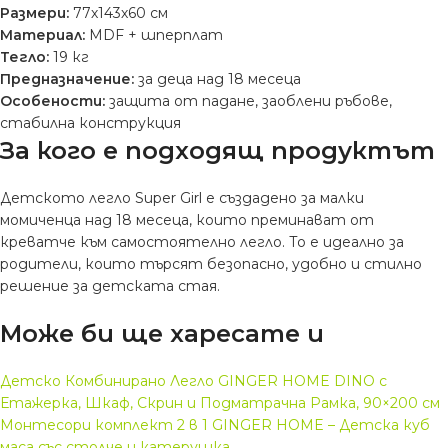
Размери:
77х143х60 см
Материал:
MDF + шперплат
Тегло:
19 кг
Предназначение:
за деца над 18 месеца
Особености:
защита от падане, заоблени ръбове,
стабилна конструкция
За кого е подходящ продуктът
Детското легло Super Girl е създадено за малки
момиченца над 18 месеца, които преминават от
креватче към самостоятелно легло. То е идеално за
родители, които търсят безопасно, удобно и стилно
решение за детската стая.
Може би ще харесате и
Детско Комбинирано Легло GINGER HOME DINO с
Етажерка, Шкаф, Скрин и Подматрачна Рамка, 90×200 см
Монтесори комплект 2 в 1 GINGER HOME – Детска куб
маса със столче и катерушка