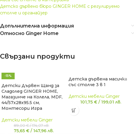
Детско дървено бюро GINGER HOME с регулируемо
столче и органайзер
Допълнителна информация
Относно Ginger Home
Свързани продукти
-15%
Детска дървена масичка
със столче 3 в 1
Детски Дървен Щанд за
Сладолед GINGER HOME,
Детски мебели Ginger
Магазинче на Колела, MDF,
101,75
€
/
199,01
лв.
44/57x28x95.5 см,
Монтесори Игра
Детски мебели Ginger
89,00
€
/
174,07
лв.
75,65
€
/
147,96
лв.