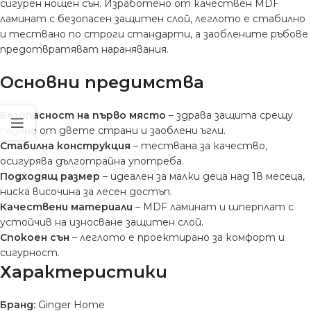
сигурен нощен сън. Изработено от качествен MDF
ламинат с безопасен защитен слой, леглото е стабилно
и тествано по строги стандарти, а заоблените ръбове
предотвратяват наранявания.
Основни предимства
Безопасност на първо място
– здрава защита срещу
падане от двете страни и заоблени ъгли.
Стабилна конструкция
– тествана за качество,
осигурява дълготрайна употреба.
Подходящ размер
– идеален за малки деца над 18 месеца,
ниска височина за лесен достъп.
Качествени материали
– MDF ламинат и шперплат с
устойчив на износване защитен слой.
Спокоен сън
– леглото е проектирано за комфорт и
сигурност.
Характеристики
Бранд:
Ginger Home