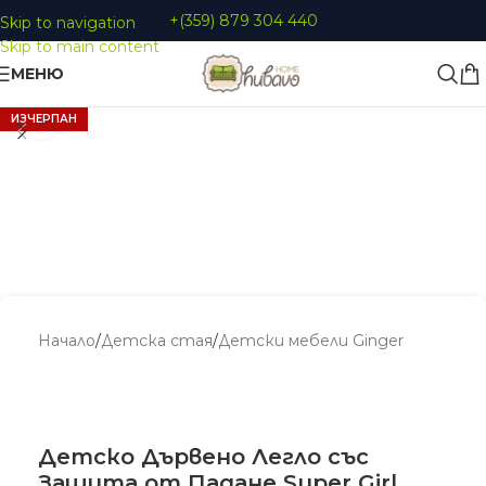
+(359) 879 304 440
Skip to navigation
Skip to main content
МЕНЮ
Увеличи
ИЗЧЕРПАН
Начало
/
Детскa стая
/
Детски мебели Ginger
Детско Дървено Легло със
Защита от Падане Super Girl