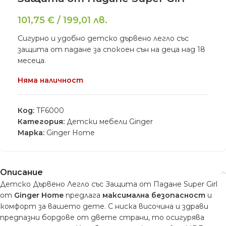
101,75
€
/
199,01
лв.
Сигурно и удобно детско дървено легло със
защита от падане за спокоен сън на деца над 18
месеца.
Няма наличност
Код:
TF6000
Категория:
Детски мебели Ginger
Марка:
Ginger Home
Описание
Детско Дървено Легло със Защита от Падане Super Girl
от
Ginger Home
предлага
максимална безопасност
и
комфорт за вашето дете. С ниска височина и здрави
предпазни бордове от двете страни, то осигурява