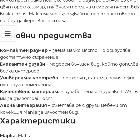
цвят орех/кашмир, тя внася топлина и елегантност във
всяка стая. Максимално използвайте пространството
си, без да жертвате стила.
Основни предимства
Компактен размер
– заема малко място, но осигурява
достатъчно съхранение.
Елегантен дизайн
– модерен външен вид, който допълва
всеки интериор.
Универсална употреба
– подходяща за хол, спалня, офис
или други помещения.
Качествени материали
– изработена от здраво ПДЧ 18
мм за дълготрайност.
Лесна интеграция
– съчетава се с други мебели от
колекция Manila за цялостен вид.
Характеристики
Марка:
Matis