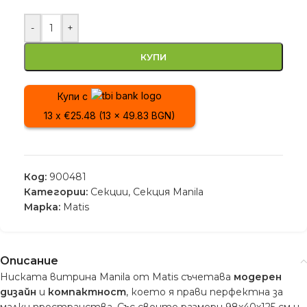
-
+
КУПИ
Купи с
13 x €25.48 (13 x 49.83 BGN)
Код:
900481
Категории:
Секции
,
Секция Manila
Марка:
Matis
Описание
Ниската витрина Manila от Matis съчетава
модерен
дизайн
и
компактност
, което я прави перфектна за
малки пространства. Със своите размери 98х40х125 см и