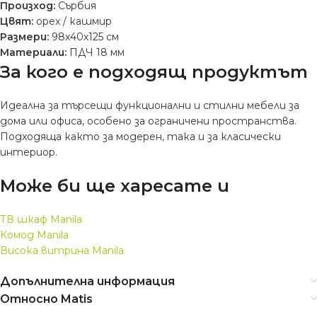
Произход:
Сърбия
Цвят:
орех / кашмир
Размери:
98х40х125 см
Материали:
ПДЧ 18 мм
За кого е подходящ продуктът
Идеална за търсещи функционални и стилни мебели за
дома или офиса, особено за ограничени пространства.
Подходяща както за модерен, така и за класически
интериор.
Може би ще харесате и
ТВ шкаф Manila
Комод Manila
Висока витрина Manila
Допълнителна информация
Относно Matis