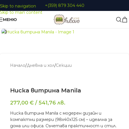
+(359) 879 304 440
Skip to navigation
Skip to main content
МЕНЮ
Увеличи
Начало
/
Дневна и хол
/
Секции
Ниска витрина Manila
277,00
€
/
541,76
лв.
Ниска витрина Manila с модерен дизайн и
компактни размери (98х40х125 см) – идеална за
дома или офиса. Съчетава практичност и стил.