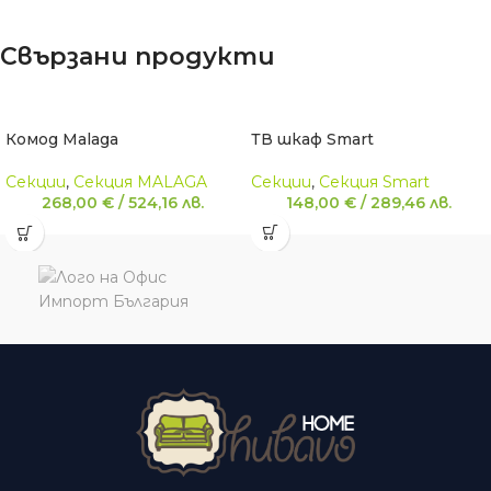
Свързани продукти
ТВ шкаф Smart
Комод Malaga
Секции
,
Секция Smart
Секции
,
Секция MALAGA
148,00
€
/
289,46
лв.
268,00
€
/
524,16
лв.