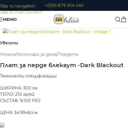
+(359) 879 304 440
Skip to navigation
Skip to main content
МЕНЮ
Увеличи
Начало
/
Аксесоари за дома
/
Пердета
Плат за перде блекаут -Dark Blackout
Технически спецификации:
ШИРИНА: 300 см
ТЕГЛО: 210 гр/м2
СЪСТАВ: %100 PES
ЦЕНА: 34.99лв/л.м.