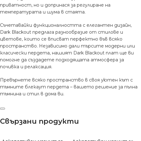
приватност, но и допринася за регулиране на
температурата и шума в стаята.
Съчетавайки функционалността с елегантен дизайн,
Dark Blackout предлага разнообразие от стилове и
цветове, които се вписват перфектно във всяко
пространство. Независимо дали търсите модерни или
класически пердета, нашият Dark Blackout плат ще ви
помогне да създадете подходящата атмосфера за
почивка и релаксация.
Превърнете всяко пространство в своя уютен кът с
тъмните блекаут пердета – вашето решение за пълна
тъмнина и стил в дома ви.
Свързани продукти