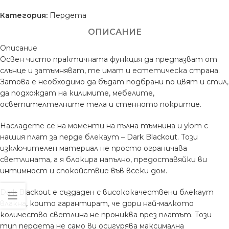
Категория:
Пердета
ОПИСАНИЕ
Описание
Освен чисто практичната функция да предпазват от
слънце и затъмняват, те имат и естетическа страна.
Затова е необходимо да бъдат подбрани по цвят и стил,
да подхождат на килимите, мебелите,
осветителтелните тела и стенното покритие.
Насладете се на моменти на пълна тъмнина и уют с
нашия плат за перде блекаут – Dark Blackout. Този
изключителен материал не просто ограничава
светлината, а я блокира напълно, предоставяйки ви
интимност и спокойствие във всеки дом.
Dark Blackout е създаден с висококачествени блекаут
влакна, които гарантират, че дори най-малкото
количество светлина не прониква през платът. Този
тип пердета не само ви осигурява максимална