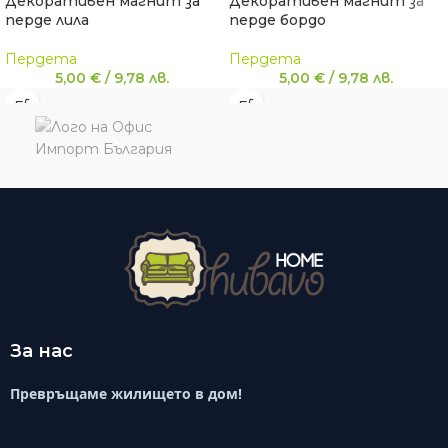
Декоративен магнит за
Декоративен магнит за
перде лила
перде бордо
Пердета
Пердета
5,00
€
/
9,78
лв.
5,00
€
/
9,78
лв.
За нас
Превръщаме жилището в дом!