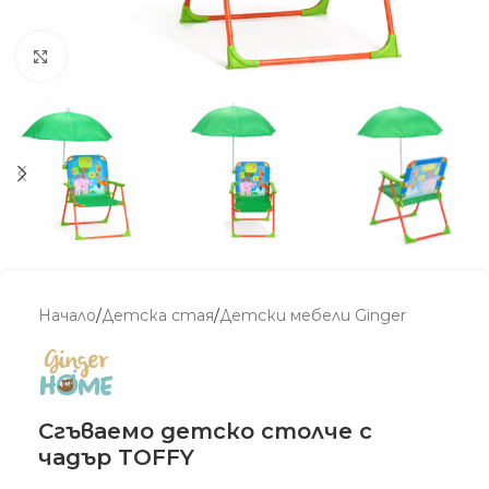
Увеличи
Начало
/
Детскa стая
/
Детски мебели Ginger
Сгъваемо детско столче с
чадър TOFFY