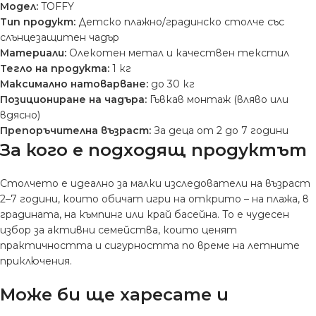
Модел:
TOFFY
Тип продукт:
Детско плажно/градинско столче със
слънцезащитен чадър
Материали:
Олекотен метал и качествен текстил
Тегло на продукта:
1 кг
Максимално натоварване:
до 30 кг
Позициониране на чадъра:
Гъвкав монтаж (вляво или
вдясно)
Препоръчителна възраст:
За деца от 2 до 7 години
За кого е подходящ продуктът
Столчето е идеално за малки изследователи на възраст
2–7 години, които обичат игри на открито – на плажа, в
градината, на къмпинг или край басейна. То е чудесен
избор за активни семейства, които ценят
практичността и сигурността по време на летните
приключения.
Може би ще харесате и