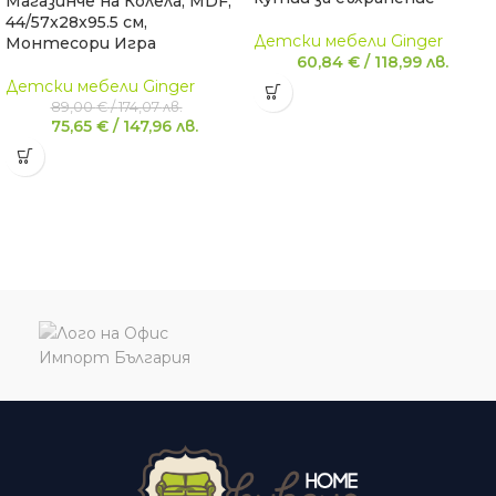
Магазинче на Колела, MDF,
44/57x28x95.5 см,
Детски мебели Ginger
Монтесори Игра
60,84
€
/
118,99
лв.
Детски мебели Ginger
89,00
€
/
174,07
лв.
75,65
€
/
147,96
лв.