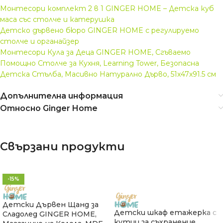
Монтесори комплект 2 в 1 GINGER HOME – Детска куб
маса със столче и катерушка
Детско дървено бюро GINGER HOME с регулируемо
столче и органайзер
Монтесори Кула за Деца GINGER HOME, Сгъваемо
Помощно Столче за Кухня, Learning Tower, Безопасна
Детска Стълба, Масивно Натурално Дърво, 51x47x91.5 см
Допълнителна информация
Относно Ginger Home
Свързани продукти
-15%
Детски Дървен Щанд за
Детски шкаф етажерка с
Сладолед GINGER HOME,
кутии за съхранение