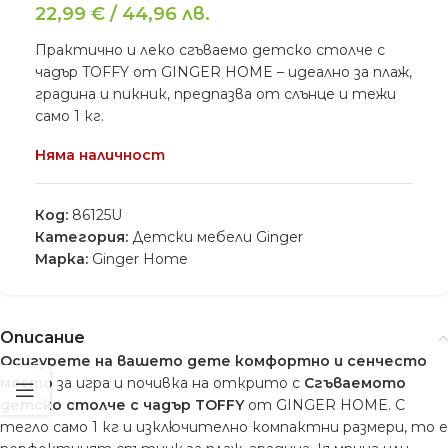
22,99
€
/
44,96
лв.
Практично и леко сгъваемо детско столче с
чадър TOFFY от GINGER HOME – идеално за плаж,
градина и пикник, предпазва от слънце и тежи
само 1 кг.
Няма наличност
Код:
86125U
Категория:
Детски мебели Ginger
Марка:
Ginger Home
Описание
Осигурете на вашето дете комфортно и сенчесто
място
за игра и почивка на открито с
Сгъваемото
детско столче с чадър TOFFY
от GINGER HOME. С
тегло само 1 кг и изключително компактни размери, то е