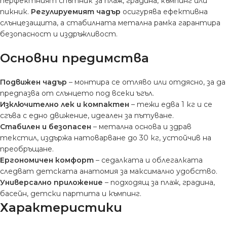
перфектният спътник за плаж, градина, къмпинг или
пикник.
Регулируемият чадър
осигурява ефективна
слънцезащита, а стабилната метална рамка гарантира
безопасност и издръжливост.
Основни предимства
Подвижен чадър
– монтира се отляво или отдясно, за да
предпазва от слънцето под всеки ъгъл.
Изключително лек и компактен
– тежи едва 1 кг и се
сгъва с едно движение, идеален за пътуване.
Стабилен и безопасен
– метална основа и здрав
текстил, издържа натоварване до 30 кг, устойчив на
преобръщане.
Ергономичен комфорт
– седалката и облегалката
следват детската анатомия за максимално удобство.
Универсално приложение
– подходящ за плаж, градина,
басейн, детски партита и къмпинг.
Характеристики