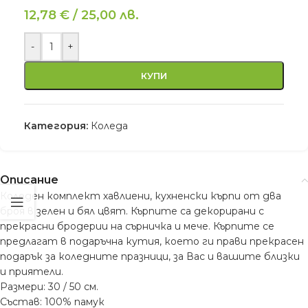
12,78
€
/
25,00
лв.
-
+
КУПИ
Категория:
Коледа
Описание
Коледен комплект хавлиени, кухненски кърпи от два
броя в зелен и бял цвят. Кърпите са декорирани с
прекрасни бродерии на сърничка и мече. Кърпите се
предлагат в подаръчна кутия, което ги прави прекрасен
подарък за коледните празници, за Вас и вашите близки
и приятели.
Размери: 30 / 50 см.
Състав: 100% памук