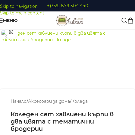
+(359) 879 304 440
Skip to navigation
Skip to main content
МЕНЮ
Увеличи
Начало
/
Аксесоари за дома
/
Коледа
Коледен сет хавлиени кърпи в
два цвята с тематични
бродерии