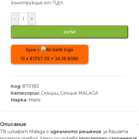
конструкция от ПДЧ.
-
+
КУПИ
Купи с
13 x €17.57 (13 x 34.36 BGN)
Код:
870183
Категории:
Секции
,
Секция MALAGA
Марка:
Matis
Описание
ТВ шкафът Malaga е
идеалното решение
за вашата
модерна дневна, като осигурява
просторно съхранение