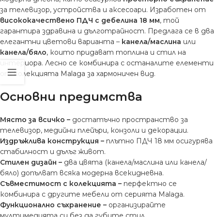
за телевизор, устройства и аксесоари. Изработен от
висококачествено ПДЧ с дебелина 18 мм
, той
гарантира здравина и дълготрайност. Предлага се в два
елегантни цветови варианта –
канела/маслина
или
канела/бяло
, които придават топлина и стил на
интериора. Лесно се комбинира с останалите елементи
от колекцията Malaga за хармоничен вид.
Основни предимства
Място за всичко –
достатъчно пространство за
телевизор, медийни плейъри, конзоли и декорации.
Издръжлива конструкция –
плътно ПДЧ 18 мм осигурява
стабилност и дълъг живот.
Стилен дизайн –
два цвята (канела/маслина или канела/
бяло) допълват всяка модерна всекидневна.
Съвместимост с колекцията –
перфектно се
комбинира с другите мебели от серията Malaga.
Функционално съхранение –
организирайте
мултимедията си без да губите стил.