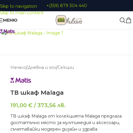
+(359) 879 304 440
Skip to navigation
Skip to main content
МЕНЮ
Увеличи
Начало
/
Дневна и хол
/
Секции
ТВ шкаф Malaga
191,00
€
/
373,56
лв.
ТВ шкаф Malaga от колекцията Malaga предлага
достатъчно място за мултимедия и аксесоари,
съчетавайки модерен дизайн и здрава