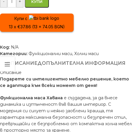
-
+
КУПИ
Купи с
13 x €37.86 (13 x 74.05 BGN)
Код:
N/A
Категории:
Функционални маси
,
Холни маси
ОПИСАНИЕ
ДОПЪЛНИТЕЛНА ИНФОРМАЦИЯ
Описание
Подарете си интелигентно мебелно решение, което
се адаптира към всеки момент от деня!
Функционална маса Хавана
е създадена, за да внесе
динамика и изтънченост във вашия интериор. С
модерния си силует и нежно заоблени краища, тя
гарантира максимална безопасност и безупречен стил,
превръщайки се безпроблемно от компактна холна мебел
в просторно място за хранене.