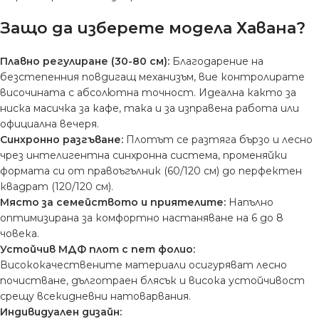
Защо да изберете модела Хавана?
Плавно регулиране (30-80 см):
Благодарение на
безстепенния повдигащ механизъм, вие контролирате
височината с абсолютна точност. Идеална както за
ниска масичка за кафе, така и за изправена работа или
официална вечеря.
Синхронно разгъване:
Плотът се разтяга бързо и лесно
чрез интелигентна синхронна система, променяйки
формата си от правоъгълник (60/120 см) до перфектен
квадрат (120/120 см).
Място за семейството и приятелите:
Напълно
оптимизирана за комфортно настаняване на 6 до 8
човека.
Устойчив МДФ плот с пет фолио:
Висококачествените материали осигуряват лесно
почистване, дълготраен блясък и висока устойчивост
срещу всекидневни натоварвания.
Индивидуален дизайн: