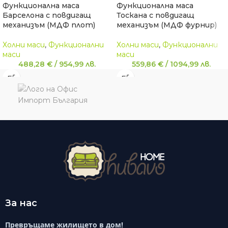
Функционална маса
Функционална маса
Барселона с повдигащ
Тоскана с повдигащ
механизъм (МДФ плот)
механизъм (МДФ фурнир)
Холни маси
,
Функционални
Холни маси
,
Функционални
маси
маси
488,28
€
/
954,99
лв.
559,86
€
/
1094,99
лв.
За нас
Превръщаме жилището в дом!