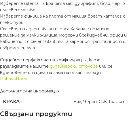
Изберете цвета на краката между графит, бяло, черно
или светлосиво.
Изберете финиша на плота от нашия богат каталог с
текстури.
Със своята адаптивност, маса Хавана е отлично
решение за малки жилища, модерни всекидневни, офиси и
кабинети. Тя съчетава в пълна хармония практичност и
съвременен лукс.
Създайте перфектната конфигурация, като
разгледайте нашите
дизайнерски столове
или се
вдъхновете от цялата гама на онлайн магазин
HubavoHome
.
Допълнителна информация
КРАКА
Бял
,
Черен
,
Сив
,
Графит
Свързани продукти