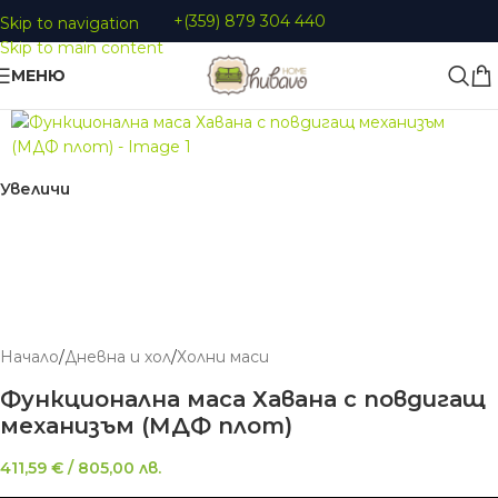
+(359) 879 304 440
Skip to navigation
Skip to main content
МЕНЮ
Увеличи
Начало
/
Дневна и хол
/
Холни маси
Функционална маса Хавана с повдигащ
механизъм (МДФ плот)
411,59
€
/
805,00
лв.