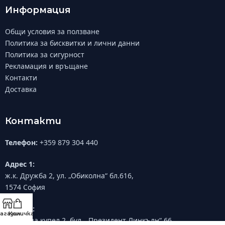
Информация
Общи условия за ползване
Политика за бисквитки и лични данни
Политика за сигурност
Рекламация и връщане
Контакти
Доставка
Контакти
Телефон:
+359 879 304 440
Адрес 1:
ж.к. Дружба 2, ул. „Обиколна“ бл.616,
1574 София
Адрес 2:
агазин
Количка
ж.к. Овча купел 2, бул. „Президент Линкълн“ 66,