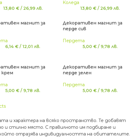
а
Коледа
13,80
€
/
26,99
лв.
13,80
€
/
26,99
лв.
ативен магнит за
Декоративен магнит за
перде сив
ета
Пердета
6,14
€
/
12,01
лв.
5,00
€
/
9,78
лв.
ативен магнит за
Декоративен магнит за
 крем
перде зелен
ета
Пердета
5,00
€
/
9,78
лв.
5,00
€
/
9,78
лв.
cts
ата и характера на всяко пространство. Те добавят
 и стилно място. С правилното им подбиране и
л, който отразява индивидуалността на обитателите.