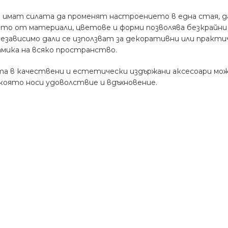
 имат силата да променят настроението в една стая, д
то от материали, цветове и форми позволява безкрайни 
езависимо дали се използват за декоративни или практ
мика на всяко пространство.
 в качествени и естетически издържани аксесоари може
която носи удоволствие и вдъхновение.