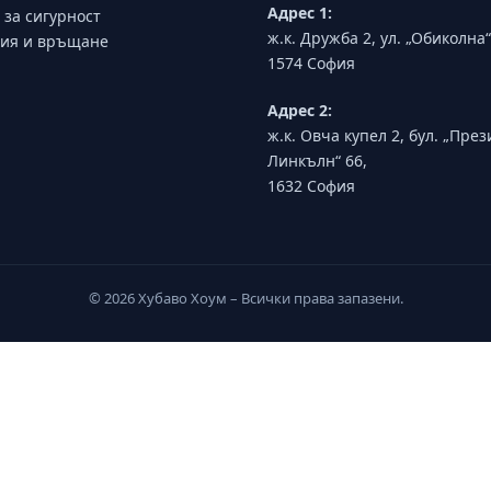
Адрес 1:
 за сигурност
ж.к. Дружба 2, ул. „Обиколна“
ия и връщане
1574 София
Адрес 2:
ж.к. Овча купел 2, бул. „Пре
Линкълн“ 66,
1632 София
© 2026 Хубаво Хоум – Всички права запазени.