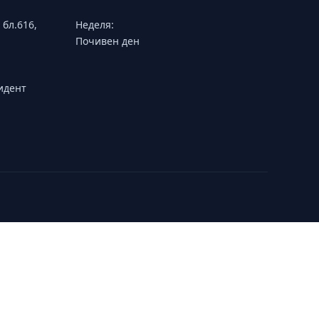
 бл.616,
Неделя:
Почивен ден
зидент