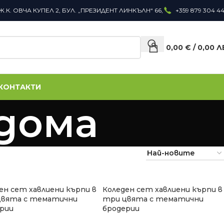
Ж.К. ОВЧА КУПЕЛ 2, БУЛ. „ПРЕЗИДЕНТ ЛИНКЪЛН“ 66,
+359 879 304 4
0,00
€
/
0,00
Л
КОНТАКТИ
 дома
ен сет хавлиени кърпи в
Коледен сет хавлиени кърпи в
цвята с тематични
три цвята с тематични
рии
бродерии