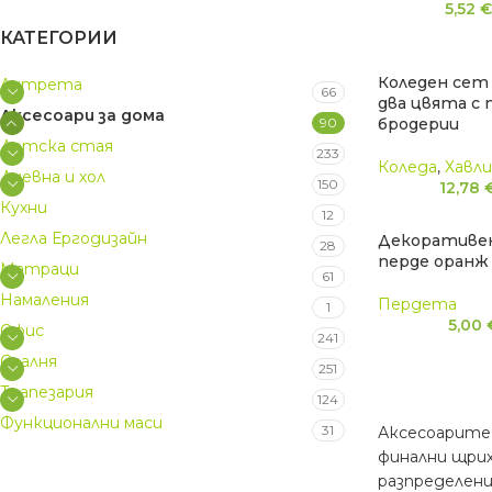
5,52
КАТЕГОРИИ
Коледен сет 
Aнтрета
66
два цвята с
Аксесоари за дома
90
бродерии
Детскa стая
233
Коледа
,
Хавли
Дневна и хол
150
12,78
Кухни
12
Легла Ергодизайн
Декоративен
28
перде оранж
Матраци
61
Намаления
Пердета
1
5,00
Офис
241
Спалня
251
Трапезария
124
Функционални маси
31
Аксесоарите 
финални щрих
разпределени