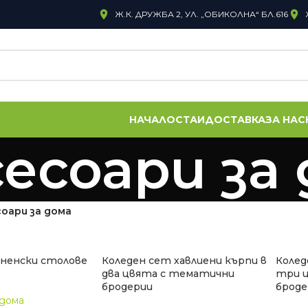
Ж.К. ДРУЖБА 2, УЛ. „ОБИКОЛНА“ БЛ.616
НАЧАЛО
СТАИ
ДОСТАВКА
ЗА НАС
есоари за
оари за дома
хненски столове
Коледен сет хавлиени кърпи в
Колед
два цвята с тематични
три 
бродерии
броде
 дома