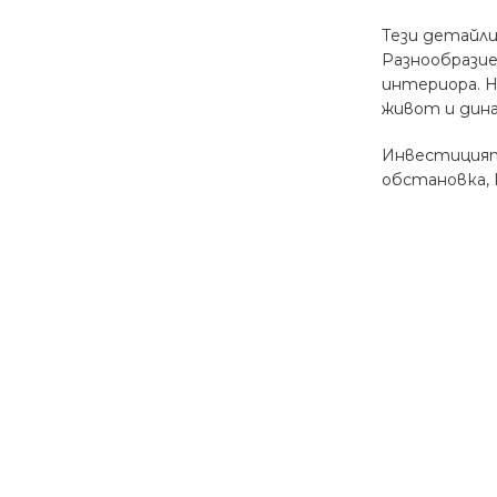
Тези детайли
Разнообразие
интериора. Н
живот и дина
Инвестицията
обстановка, 