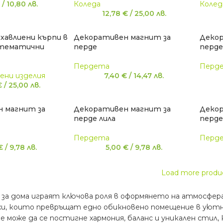
€
/
10,80
лв.
Коледа
Колед
12,78
€
/
25,00
лв.
хавлиени кърпи в
Декоративен магнит за
Декор
 тематични
перде
перде
Пердета
Перд
ени изделия
7,40
€
/
14,47
лв.
€
/
25,00
лв.
 магнит за
Декоративен магнит за
Декор
перде лила
перде
Пердета
Перд
€
/
9,78
лв.
5,00
€
/
9,78
лв.
Load more produ
за дома играят ключова роля в оформянето на атмосфер
и, които превръщат едно обикновено помещение в уютно
е може да се постигне хармония, баланс и уникален сти