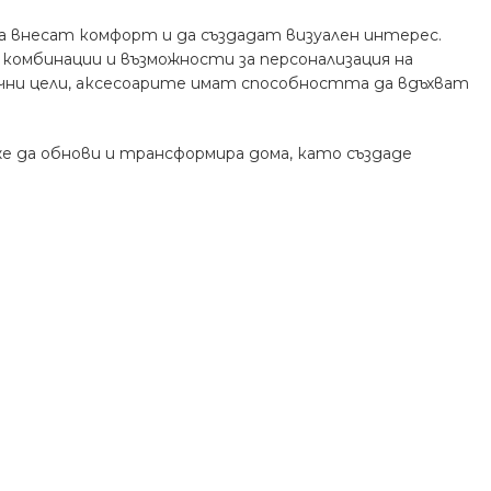
а внесат комфорт и да създадат визуален интерес.
комбинации и възможности за персонализация на
ични цели, аксесоарите имат способността да вдъхват
 да обнови и трансформира дома, като създаде