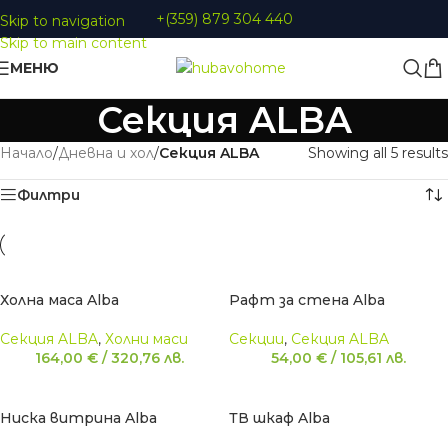
+(359) 879 304 440
Skip to navigation
Skip to main content
МЕНЮ
Секция ALBA
Начало
/
Дневна и хол
/
Секция ALBA
Showing all 5 results
Филтри
Холна маса Alba
Рафт за стена Alba
Секция ALBA
,
Холни маси
Секции
,
Секция ALBA
164,00
€
/
320,76
лв.
54,00
€
/
105,61
лв.
Ниска витрина Alba
ТВ шкаф Alba