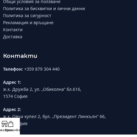
Общи условия за ползване
Политика за бисквитки и лични данни
Политика за сигурност
Рекламация и връщане
Контакти
Доставка
Контакти
Телефон:
+359 879 304 440
Адрес 1:
ж.к. Дружба 2, ул. „Обиколна“ бл.616,
1574 София
Адрес 2:
ж.к. Овча купел 2, бул. „Президент Линкълн“ 66,
1632 София
агазин
Количка