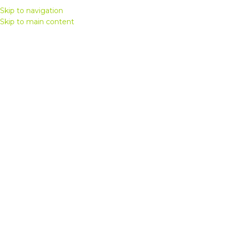
+(359) 879 304 440
Skip to navigation
Skip to main content
МЕНЮ
Увеличи
Начало
/
Офис
/
Офис мебели
Висок шкаф GRAND мод.86
128,85
€
/
252,01
лв.
Ирим
-
+
КУПИ