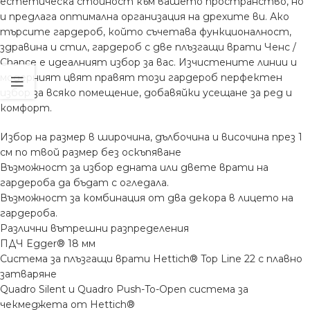
естетическа стойност към вашето пространство, но
и предлага оптимална организация на дрехите ви. Ако
търсите гардероб, който съчетава функционалност,
здравина и стил, гардероб с две плъзгащи врати Ченс /
Chance е идеалният избор за вас. Изчистените линии и
модерният цвят правят този гардероб перфектен
избор за всяко помещение, добавяйки усещане за ред и
комфорт.
Избор на размер в широчина, дълбочина и височина през 1
см по твой размер без оскъпяване
Възможност за избор едната или двете врати на
гардероба да бъдат с огледала.
Възможност за комбинация от два декора в лицето на
гардероба.
Различни вътрешни разпределения
ПДЧ Egger®️ 18 мм
Система за плъзгащи врати Hettich®️ Top Line 22 с плавно
затваряне
Quadro Silent и Quadro Push-To-Open система за
чекмеджета от Hettich®️