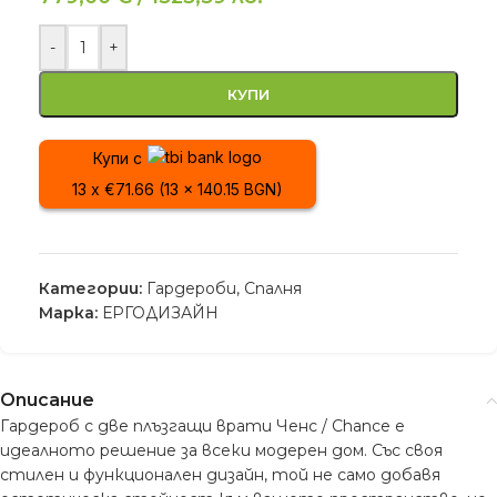
-
+
КУПИ
Купи с
13 x €71.66 (13 x 140.15 BGN)
Категории:
Гардероби
,
Спалня
Марка:
ЕРГОДИЗАЙН
Описание
Гардероб с две плъзгащи врати Ченс / Chance е
идеалното решение за всеки модерен дом. Със своя
стилен и функционален дизайн, той не само добавя