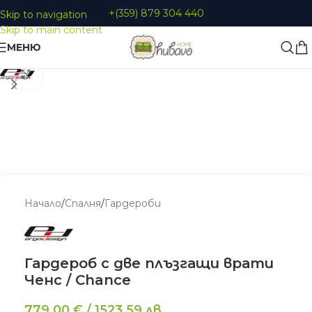
+(359) 879 304 440
Skip to navigation
Skip to main content
МЕНЮ
Увеличи
Начало
/
Спалня
/
Гардероби
Гардероб с две плъзгащи врати
Ченс / Chance
779,00
€
/
1523,59
лв.