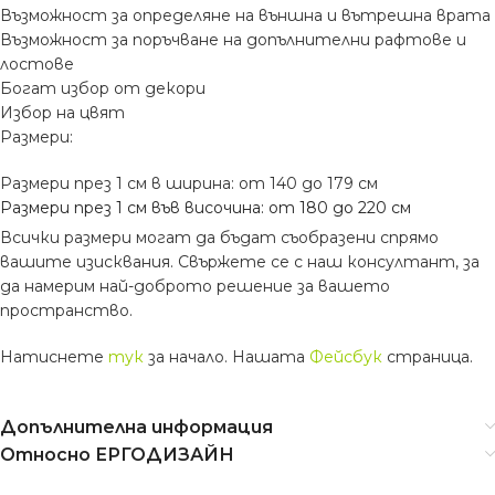
Възможност за определяне на външна и вътрешна врата
Възможност за поръчване на допълнителни рафтове и
лостове
Богат избор от декори
Избор на цвят
Размери:
Размери през 1 см в ширина: от 140 до 179 см
Размери през 1 см във височина: от 180 до 220 см
Всички размери могат да бъдат съобразени спрямо
вашите изисквания. Свържете се с наш консултант, за
да намерим най-доброто решение за вашето
пространство.
Натиснете
тук
за начало. Нашата
Фейсбук
страница.
Допълнителна информация
Относно ЕРГОДИЗАЙН