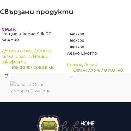
Свързани продукти
Нощно шкафче Silk 3F
140Х200
кашмир
160Х200
180Х200
Детскa стая
,
Детски
Легло Livorno
легла
,
Спалня
,
Нощни
шкафчета
Спалня
,
Легла
105,00
€
/
205,36
лв.
От:
417,73
€
/
817,01
лв.