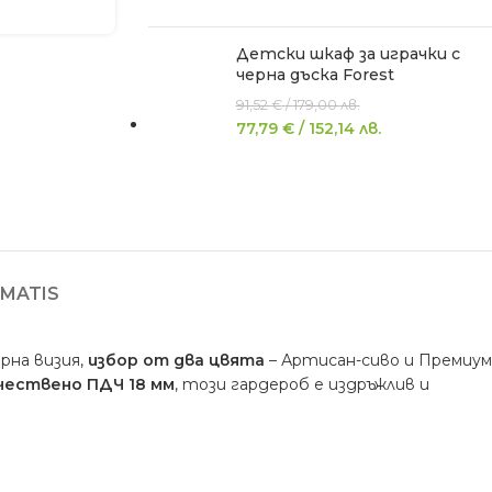
Детски шкаф за играчки с
черна дъска Forest
91,52
€
/
179,00
лв.
77,79
€
/
152,14
лв.
MATIS
рна визия,
избор от два цвята
– Артисан-сиво и Премиум
чествено ПДЧ 18 мм
, този гардероб е издръжлив и