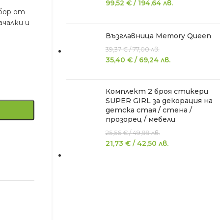
99,52
€
/
194,64
лв.
збор от
ачалки и
Възглавница Memory Queen
39,37
€
/
77,00
лв.
35,40
€
/
69,24
лв.
Комплект 2 броя стикери
SUPER GIRL за декорация на
детска стая / стена /
прозорец / мебели
25,56
€
/
49,99
лв.
21,73
€
/
42,50
лв.