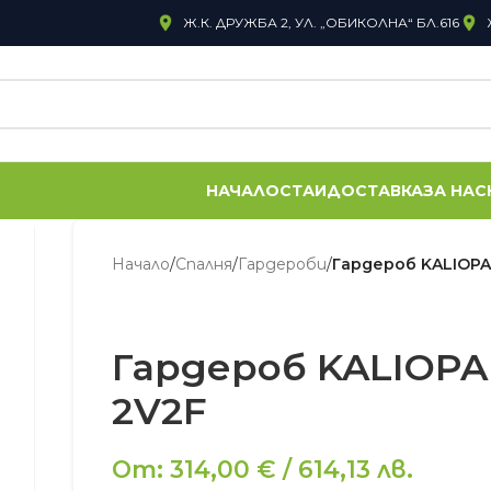
Ж.К. ДРУЖБА 2, УЛ. „ОБИКОЛНА“ БЛ.616
НАЧАЛО
СТАИ
ДОСТАВКА
ЗА НАС
Начало
/
Спалня
/
Гардероби
/
Гардероб KALIOPA
Гардероб KALIOPA
2V2F
От:
314,00
€
/
614,13
лв.