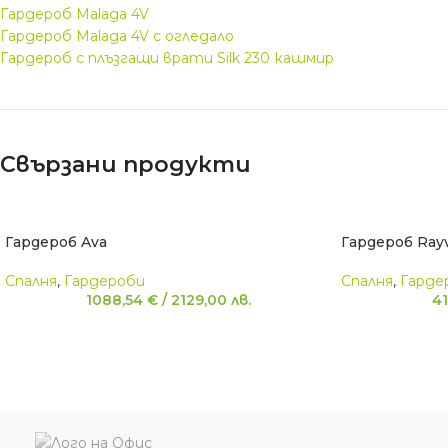
Гардероб Malaga 4V
Гардероб Malaga 4V с огледало
Гардероб с плъзгащи врати Silk 230 кашмир
Свързани продукти
Гардероб Ava
Гардероб Ray
Спалня
,
Гардероби
Спалня
,
Гарде
1088,54
€
/
2129,00
лв.
4