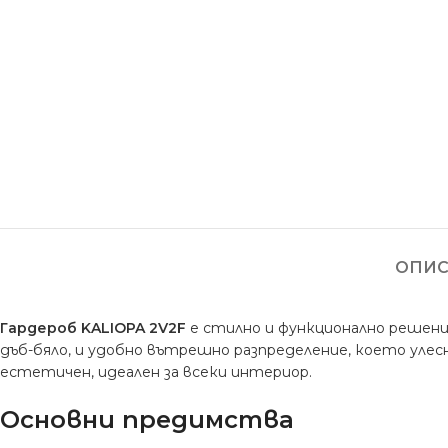
ОПИС
Гардероб KALIOPA 2V2F
е стилно и функционално решение
дъб-бяло, и удобно вътрешно разпределение, което уле
естетичен, идеален за всеки интериор.
Основни предимства