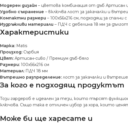
Модерен дизайн
– цветова комбинация от дъб Артисан и с
Удобно съхранение
– включва лост за закачалки и вътре
Компактни размери
– 100х56х216 см, подходящ за спални
Издръжливи материали
– ПДЧ с дебелина 18 мм за дълго
Характеристики
Марка:
Matis
Произход:
Сърбия
Цвят:
Артисан-сиво / Премиум дъб-бяло
Размери:
100х56х216 см
Материал:
ПДЧ 18 мм
Вътрешно разпределение:
лост за закачалки и вътреше
За кого е подходящ продуктът
Този гардероб е идеален за тези, които търсят функцио
ключова. Също така е отличен избор за хора, които цен
Може би ще харесате и