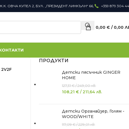
Ж.К. ОВЧА КУПЕЛ 2, БУЛ. „ПРЕЗИДЕНТ ЛИНКЪЛН“ 66,
+359 879 304 4
0,00
€
/
0,00
Л
КОНТАКТИ
ПРОДУКТИ
 2V2F
Детски пясъчник GINGER
HOME
127,31
€
/
249,00
лв.
108,21
€
/
211,64
лв.
Детски Органайзер, Голям -
WOOD/WHITE
117,09
€
/
229,01
лв.