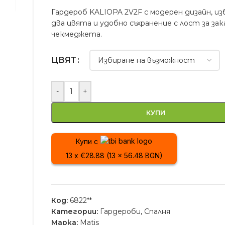
Гардероб KALIOPA 2V2F с модерен дизайн, и
два цвята и удобно съхранение с лост за зак
чекмеджета.
ЦВЯТ
-
+
КУПИ
Купи с
13 x €28.88 (13 x 56.48 BGN)
Код:
6822**
Категории:
Гардероби
,
Спалня
Марка:
Matis