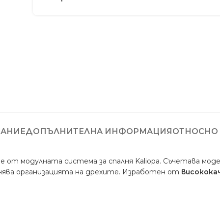
АНИЕ
ДОПЪЛНИТЕЛНА ИНФОРМАЦИЯ
ОТНОСНО 
 от модулната система за спалня Kaliopa. Съчетава моде
снява организацията на дрехите. Изработен от
високока