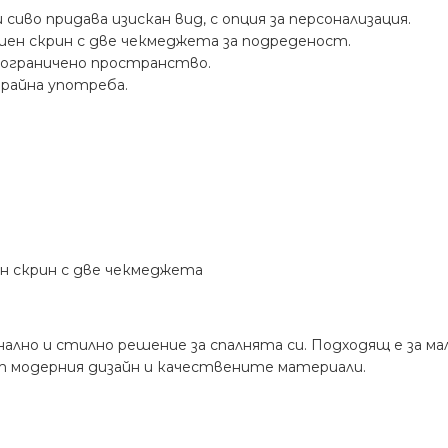
иво придава изискан вид, с опция за персонализация.
шен скрин с две чекмеджета за подреденост.
 с ограничено пространство.
трайна употреба.
н скрин с две чекмеджета
нално и стилно решение за спалнята си. Подходящ е за м
ят модерния дизайн и качествените материали.