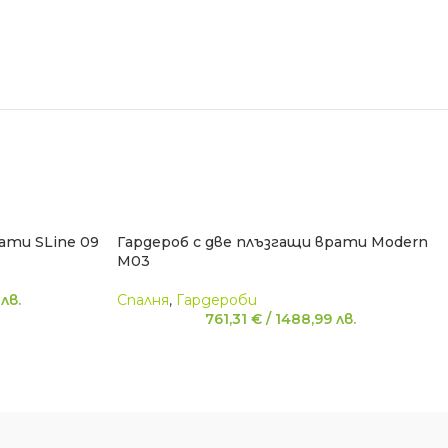
ати SLine 09
Гардероб с две плъзгащи врати Modern
M03
9
лв.
Спалня
,
Гардероби
761,31
€
/
1488,99
лв.