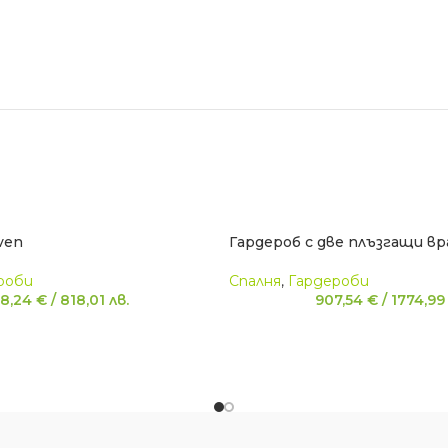
ven
Гардероб с две плъзгащи вр
роби
Спалня
,
Гардероби
18,24
€
/
818,01
лв.
907,54
€
/
1774,9