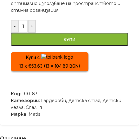
оптимално използване на пространството и
стилна организация.
-
+
КУПИ
Купи с
13 x €53.63 (13 x 104.89 BGN)
Код:
910183
Категории:
Гардероби
,
Детскa стая
,
Детски
легла
,
Спалня
Марка:
Matis
Описание