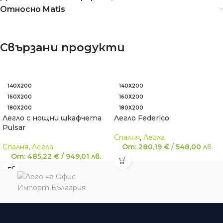
Относно Matis
Свързани продукти
140Х200
140Х200
160Х200
160Х200
180Х200
180Х200
Легло с нощни шкафчета
Легло Federico
Pulsar
Спалня
,
Легла
Спалня
,
Легла
От:
280,19
€
/
548,00
лв.
От:
485,22
€
/
949,01
лв.