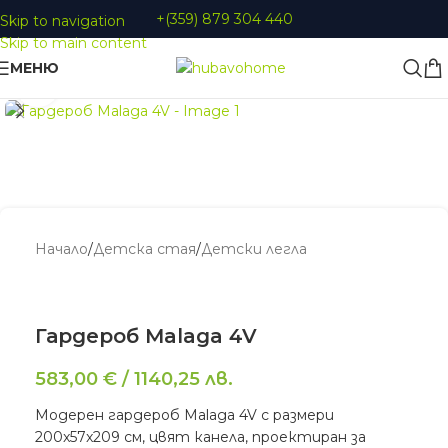
+(359) 879 304 440
Skip to navigation
Skip to main content
МЕНЮ
Увеличи
Начало
/
Детскa стая
/
Детски легла
Гардероб Malaga 4V
583,00
€
/
1140,25
лв.
Модерен гардероб Malaga 4V с размери
200x57x209 см, цвят канела, проектиран за