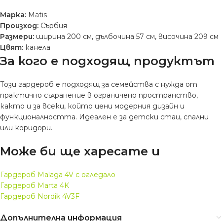
Марка:
Matis
Произход:
Сърбия
Размери:
ширина 200 см, дълбочина 57 см, височина 209 см
Цвят:
канела
За кого е подходящ продуктът
Този гардероб е подходящ за семейства с нужда от
практично съхранение в ограничено пространство,
както и за всеки, който цени модерния дизайн и
функционалността. Идеален е за детски стаи, спални
или коридори.
Може би ще харесате и
Гардероб Malaga 4V с огледало
Гардероб Marta 4K
Гардероб Nordik 4V3F
Допълнителна информация