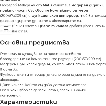
Гардероб Malaga 4V от
Matis
съчетава
модерен дизайн
и
практичност
. Със своите
компактни размери
(200x57x209 см) и
функционален интериор
, той ви помага
да организирате дрехите и аксесоарите си,
спестявайки място.
Цветът канела
добавя уют и стил
във всяка стая.
Основни предимства
Оптимално използване на пространството
благодарение на компактните размери (200x57x209 см).
Модерен и уникален дизайн, който внася стил и комфорт
в дома ви.
Функционален интериор за лесно организиране на дрехи и
аксесоари.
Цвят канела, който създава уютна атмосфера.
Отличен избор за детски стаи, спални и малки
помещения.
Характеристики