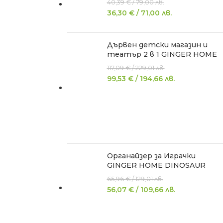
40,39
€
/
79,00
лв.
36,30
€
/
71,00
лв.
Дървен детски магазин и
театър 2 в 1 GINGER HOME
117,09
€
/
229,01
лв.
99,53
€
/
194,66
лв.
Органайзер за Играчки
GINGER HOME DINOSAUR
65,96
€
/
129,01
лв.
56,07
€
/
109,66
лв.