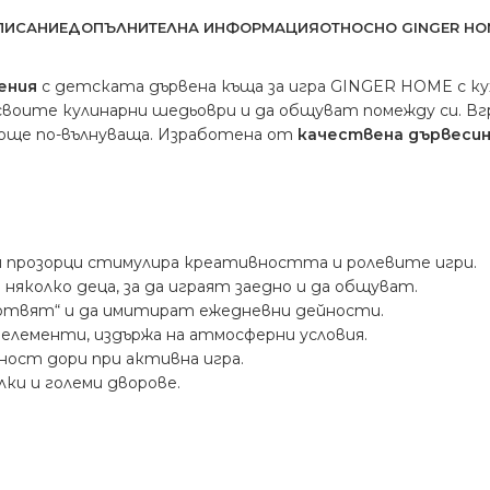
ПИСАНИЕ
ДОПЪЛНИТЕЛНА ИНФОРМАЦИЯ
ОТНОСНО GINGER HO
ения
с детската дървена къща за игра GINGER HOME с кух
своите кулинарни шедьоври и да общуват помежду си. Вг
 още по-вълнуваща. Изработена от
качествена дървеси
и прозорци стимулира креативността и ролевите игри.
няколко деца, за да играят заедно и да общуват.
готвят“ и да имитират ежедневни дейности.
елементи, издържа на атмосферни условия.
рност дори при активна игра.
алки и големи дворове.