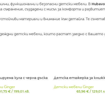
тилни, функционални и безопасни детски мебели. В
Hubav
за съхранение, създадени с мисъл за комфорта и развити
 устойчиви материали и внимание към детайла. Те съче
адеждни детски мебели, които растат заедно с вашето де
ируема кула с черна дъска
Детска етажерка за книжк
и Ginger
Детски мебели Ginger
01,75
€
/
199,01
лв.
65,96
€
/
129,01
л