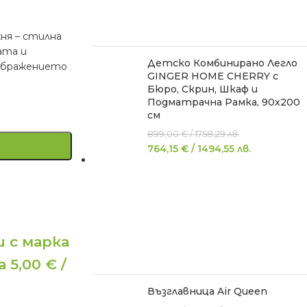
ня – стилна
ата и
Детско Комбинирано Легло
ъображението
GINGER HOME CHERRY с
Бюро, Скрин, Шкаф и
Подматрачна Рамка, 90x200
см
899,00
€
/
1758,29
лв.
764,15
€
/
1494,55
лв.
 с марка
 5,00 € /
Възглавница Air Queen