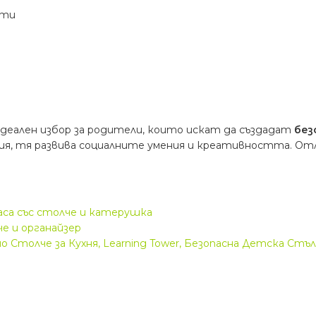
нти
идеален избор за родители, които искат да създадат
без
ия, тя развива социалните умения и креативността. Отли
аса със столче и катерушка
е и органайзер
толче за Кухня, Learning Tower, Безопасна Детска Стълб