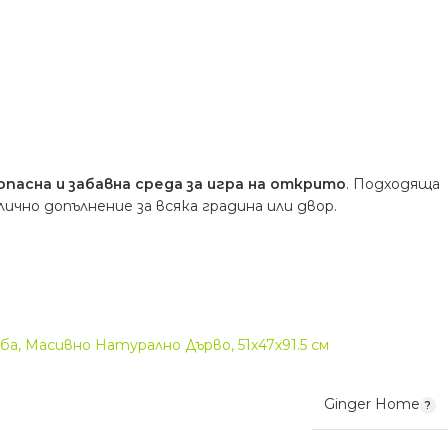
опасна и забавна среда за игра на открито
. Подходяща
чно допълнение за всяка градина или двор.
а, Масивно Натурално Дърво, 51x47x91.5 см
Ginger Home