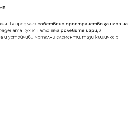
ME
ня. Тя предлага
собствено пространство за игра на
радената кухня насърчава
ролевите игри
, а
на
и устойчиви метални елементи, тази къщичка е