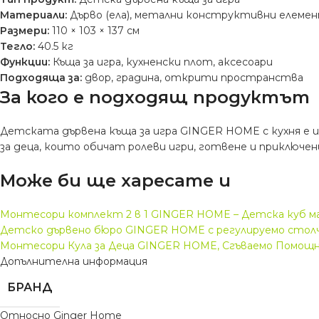
Материали:
Дърво (ела), метални конструктивни елеме
Размери:
110 × 103 × 137 см
Тегло:
40.5 кг
Функции:
Къща за игра, кухненски плот, аксесоари
Подходяща за:
двор, градина, открити пространства
За кого е подходящ продуктът
Детската дървена къща за игра GINGER HOME с кухня е 
за деца, които обичат ролеви игри, готвене и приключен
Може би ще харесате и
Монтесори комплект 2 в 1 GINGER HOME – Детска куб м
Детско дървено бюро GINGER HOME с регулируемо столч
Монтесори Кула за Деца GINGER HOME, Сгъваемо Помощно С
Допълнителна информация
БРАНД
Относно Ginger Home