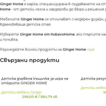
Ginger Home
е марка, специализирана в създаването на с
Home
- от детски легла и гардероби до бюра и решения 
Мебелите
Ginger Home
се отличават с модерен дизайн,
вдъхновяваща детска стая.
Изберете
Ginger Home от HubavoHome
, ако търсите н
и почивка.
Разгледайте всички продукти на
Ginger Home
тук
Свързани продукти
Детска дървена къщичка за игра на
Детска регул
открито GINGER HOME
Детски мебел
Детски мебели Ginger
1
299,00
€
/
584,79
лв.