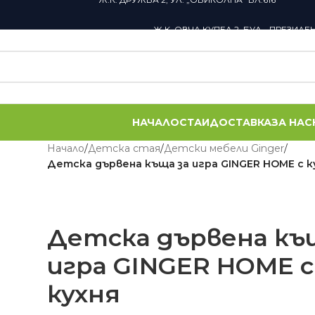
Ж.К. ОВЧА КУПЕЛ 2, БУЛ. „ПРЕЗИДЕ
НАЧАЛО
СТАИ
ДОСТАВКА
ЗА НАС
Начало
/
Детскa стая
/
Детски мебели Ginger
/
Детска дървена къща за игра GINGER HOME с к
Детска дървена къ
игра GINGER HOME с
кухня