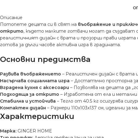
О
Описание
Потопете децата си в свят на
въображение и приключ
открито
, където малките готвачи могат да създават 
реалистичният дизайн с врата и прозорци прави играта
готова за дълги часове активна игра в градината.
Основни предимства
Развива въображението
– Реалистичен дизайн с врата 
Насърчава социалната игра
– Достатъчно просторна за 
Вградена кухня с аксесоари
– Позволява на децата да „
Подходяща за открито
– Изработена от ела и метални 
Стабилна и устойчива
– Тегло от 40.5 кг осигурява сигу
Компактен дизайн
– Размери 110x103x137 см, идеални за м
Характеристики
Марка:
GINGER HOME
Тип продукт:
Детска дървена къща за игра