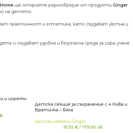
oHome
ще откриете разнообразие от продукти
Ginger
ето на детето.
тават практичност и естетика, като създават уютна и
те и създават удобна и безопасна среда за игра, учене
и и играчки
Детска секция за съхранение с 4 Нива и
Вратичка – Бяла
в.
Детски мебели Ginger
91,52
€
/
179,00
лв.