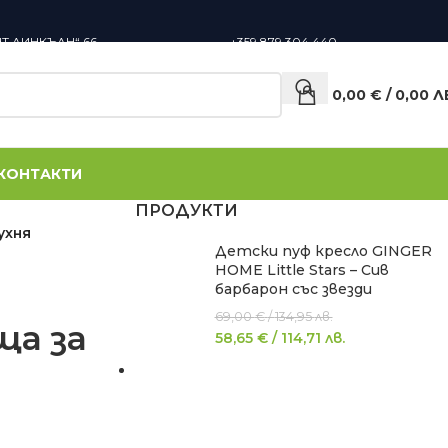
НТ ЛИНКЪЛН“ 66,
+359 879 304 440
0,00
€
/
0,00
Л
КОНТАКТИ
ПРОДУКТИ
ухня
Детски пуф кресло GINGER
HOME Little Stars – Сив
барбарон със звезди
69,00
€
/
134,95
лв.
ща за
58,65
€
/
114,71
лв.