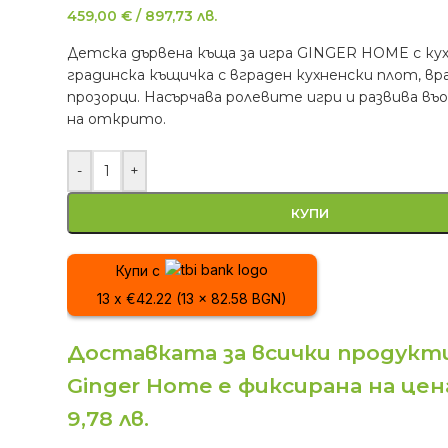
459,00
€
/
897,73
лв.
Детска дървена къща за игра GINGER HOME с кух
градинска къщичка с вграден кухненски плот, вр
прозорци. Насърчава ролевите игри и развива в
на открито.
-
+
КУПИ
Купи с
13 x €42.22 (13 x 82.58 BGN)
Доставката за всички продукти
Ginger Home е фиксирана на цена
9,78 лв.