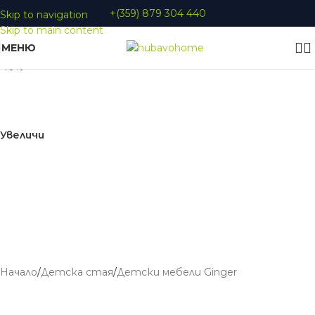
+(359) 879 304 440
Skip to navigation
Skip to main content
МЕНЮ
-10%
Увеличи
Начало
/
Детскa стая
/
Детски мебели Ginger