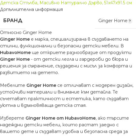
Детска Стълба, Масивно Натурално Дърво, 51x47x91.5 см
Допълнителна информация
БРАНД
Ginger Home
Относно Ginger Home
Ginger Home
е марка, специализирана в създаването на
стилни, функционални и безопасни детски мебели. В
HubavoHome
ще откриете разнообразие от продукти
Ginger Home
- от детски легла и гардероби до бюра и
решения за съхранение, създадени с мисъл за комфорта и
развитието на детето.
Мебелите
Ginger Home
се отличават с модерен дизайн,
устойчиви материали и внимание към детайла. Те
съчетават практичност и естетика, като създават
уютна и вдъхновяваща детска стая.
Изберете
Ginger Home от HubavoHome
, ако търсите
надеждни детски мебели, които растат заедно с
вашето дете и създават удобна и безопасна среда за