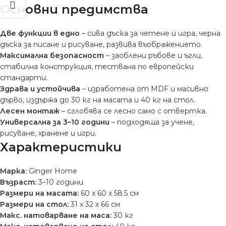
Основни предимства
Две функции в едно
– сива дъска за четене и игра, черна
дъска за писане и рисуване, развива въображението.
Максимална безопасност
– заоблени ръбове и ъгли,
стабилна конструкция, тествана по европейски
стандарти.
Здрава и устойчива
– изработена от MDF и масивно
дърво, издържа до 30 кг на масата и 40 кг на стол.
Лесен монтаж
– сглобява се лесно само с отвертка.
Универсална за 3–10 години
– подходяща за учене,
рисуване, хранене и игри.
Характеристики
Марка:
Ginger Home
Възраст:
3–10 години
Размери на масата:
60 x 60 x 58.5 см
Размери на стол:
31 x 32 x 66 см
Макс. натоварване на маса:
30 кг