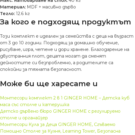
Макс. натоварване на стол:
40 кг
Материал:
MDF + масивно дърво
Тегло:
12.6 кг
За кого е подходящ продуктът
Този комплект е идеален за семейства с деца на възраст
от 3 до 10 години. Подходящ за домашно обучение,
рисуване, игра, четене и дори хранене. Благодарение на
двустранния плот, децата могат да сменят
дейностите си безпроблемно, а родителите са
спокойни за тяхната безопасност.
Може би ще харесате и
Монтесори комплект 2 в 1 GINGER HOME – Детска куб
маса със столче и катерушка
Детско дървено бюро GINGER HOME с регулируемо
столче и органайзер
Монтесори Кула за Деца GINGER HOME, Сгъваемо
Помощно Столче за Кухня, Learning Tower, Безопасна