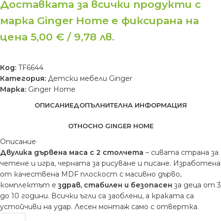
Доставката за всички продукти с
марка Ginger Home е фиксирана на
цена 5,00 € / 9,78 лв.
Код:
TF6644
Категория:
Детски мебели Ginger
Марка:
Ginger Home
ОПИСАНИЕ
ДОПЪЛНИТЕЛНА ИНФОРМАЦИЯ
ОТНОСНО GINGER HOME
Описание
Двулика дървена маса с 2 столчета
– сивата страна за
четене и игра, черната за рисуване и писане. Изработена
от качествена MDF плоскост с масивно дърво,
комплектът е
здрав, стабилен и безопасен
за деца от 3
до 10 години. Всички ъгли са заоблени, а краката са
устойчиви на удар. Лесен монтаж само с отвертка.