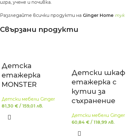
игра, учене и почивка.
Разгледайте всички продукти на
Ginger Home
тук
Свързани продукти
Детска
Детски шкаф
етажерка
етажерка с
MONSTER
кутии за
Детски мебели Ginger
съхранение
81,30
€
/
159,01
лв.
Детски мебели Ginger
60,84
€
/
118,99
лв.