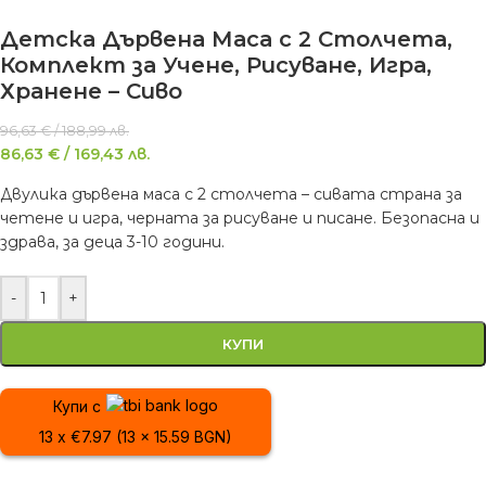
Детска Дървена Маса с 2 Столчета,
Комплект за Учене, Рисуване, Игра,
Хранене – Сиво
96,63
€
/
188,99
лв.
86,63
€
/
169,43
лв.
Двулика дървена маса с 2 столчета – сивата страна за
четене и игра, черната за рисуване и писане. Безопасна и
здрава, за деца 3-10 години.
-
+
КУПИ
Купи с
13 x €7.97 (13 x 15.59 BGN)