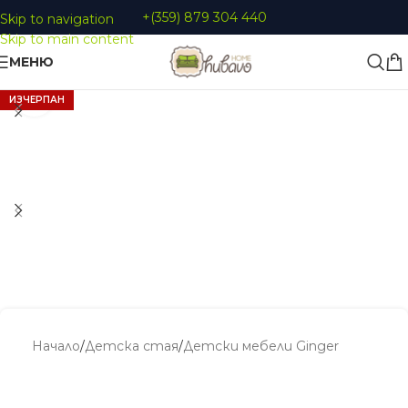
+(359) 879 304 440
Skip to navigation
Skip to main content
МЕНЮ
Увеличи
ИЗЧЕРПАН
Начало
/
Детскa стая
/
Детски мебели Ginger