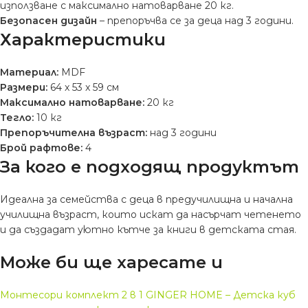
използване с максимално натоварване 20 кг.
Безопасен дизайн
– препоръчва се за деца над 3 години.
Характеристики
Материал:
MDF
Размери:
64 x 53 x 59 см
Максимално натоварване:
20 кг
Тегло:
10 кг
Препоръчителна възраст:
над 3 години
Брой рафтове:
4
За кого е подходящ продуктът
Идеална за семейства с деца в предучилищна и начална
училищна възраст, които искат да насърчат четенето
и да създадат уютно кътче за книги в детската стая.
Може би ще харесате и
Монтесори комплект 2 в 1 GINGER HOME – Детска куб