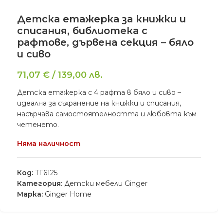
Детска етажерка за книжки и
списания, библиотека с
рафтове, дървена секция – бяло
и сиво
71,07
€
/
139,00
лв.
Детска етажерка с 4 рафта в бяло и сиво –
идеална за съхранение на книжки и списания,
насърчава самостоятелността и любовта към
четенето.
Няма наличност
Код:
TF6125
Категория:
Детски мебели Ginger
Марка:
Ginger Home