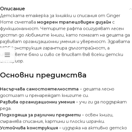
Описание
Детската етажерка за книжки и списания от Ginger
Home съчетава
модерен трапецовиден дизайн
с
функционалност. Четирите рафта осигуряват лесен
достъп до любимите книги, като помагат на децата да
развиват организационни умения и увереност. Здравата
MDF конструкция гарантира дълготрайност, а
цветовете бяло и сиво се вписват във всеки детски
интериор.
Основни предимства
Насърчава самостоятелността
– децата лесно
достигат и пренареждат книгите си.
Развива организационни умения
– учи ги да поддържат
реда.
Подходяща за различни предмети
– освен книги,
съхранява списания, картини и плоски играчки.
Устойчива конструкция
– издържа на активно детско