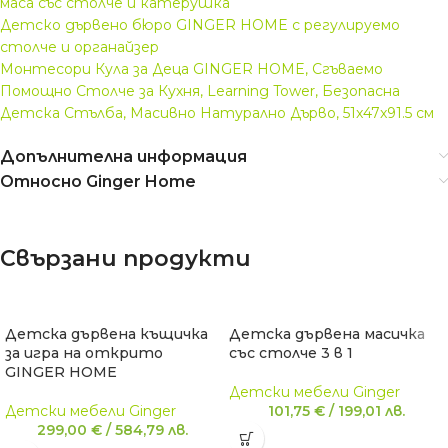
маса със столче и катерушка
Детско дървено бюро GINGER HOME с регулируемо
столче и органайзер
Монтесори Кула за Деца GINGER HOME, Сгъваемо
Помощно Столче за Кухня, Learning Tower, Безопасна
Детска Стълба, Масивно Натурално Дърво, 51x47x91.5 см
Допълнителна информация
Относно Ginger Home
Свързани продукти
Детска дървена къщичка
Детска дървена масичка
за игра на открито
със столче 3 в 1
GINGER HOME
Детски мебели Ginger
Детски мебели Ginger
101,75
€
/
199,01
лв.
299,00
€
/
584,79
лв.