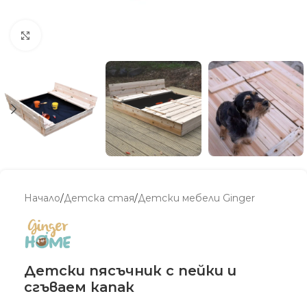
Увеличи
Начало
/
Детскa стая
/
Детски мебели Ginger
Детски пясъчник с пейки и
сгъваем капак