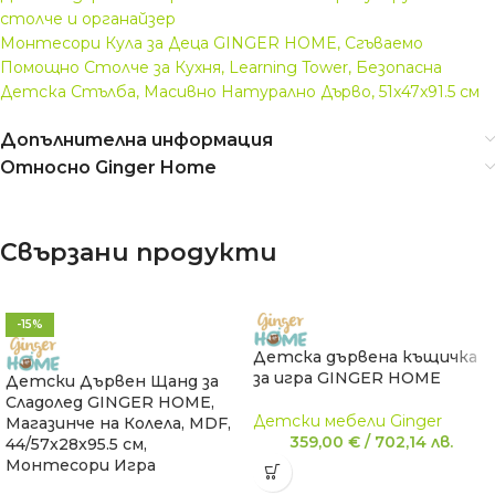
столче и органайзер
Монтесори Кула за Деца GINGER HOME, Сгъваемо
Помощно Столче за Кухня, Learning Tower, Безопасна
Детска Стълба, Масивно Натурално Дърво, 51x47x91.5 см
Допълнителна информация
Относно Ginger Home
Свързани продукти
-15%
Детска дървена къщичка
за игра GINGER HOME
Детски Дървен Щанд за
Сладолед GINGER HOME,
Детски мебели Ginger
Магазинче на Колела, MDF,
359,00
€
/
702,14
лв.
44/57x28x95.5 см,
Монтесори Игра