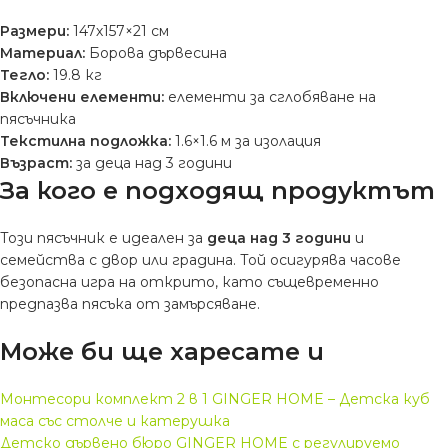
Размери:
147х157×21 см
Материал:
Борова дървесина
Тегло:
19.8 кг
Включени елементи:
елементи за сглобяване на
пясъчника
Текстилна подложка:
1.6×1.6 м за изолация
Възраст:
за деца над 3 години
За кого е подходящ продуктът
Този пясъчник е идеален за
деца над 3 години
и
семейства с двор или градина. Той осигурява часове
безопасна игра на открито, като същевременно
предпазва пясъка от замърсяване.
Може би ще харесате и
Монтесори комплект 2 в 1 GINGER HOME – Детска куб
маса със столче и катерушка
Детско дървено бюро GINGER HOME с регулируемо