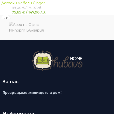
Детски мебели Ginger
89,00
€
/
174,07
лв.
75,65
€
/
147,96
лв.
За нас
Превръщаме жилището в дом!
Информация