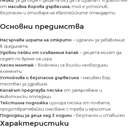
пейки
, за да седят децата без да се изцапат. Изработен
от
масивна борова дървесина
, той е устойчив,
безопасен и отговаря на европейските стандарти.
Основни предимства
Насърчава играта на открито
– идеален за забавление
в градината
Удобни пейки от сгъваемия капак
– децата могат да
седят по време на игра
Лесен монтаж
– включени са всички необходими
елементи
Устойчива и безопасна дървесина
– масивен бор,
тестван за здравина
Капакът предпазва пясъка
от замърсяване и
животински отпадъци
Текстилна подложка
изолира пясъка от почвата,
предотвратявайки смесване с трева и мръсотия
Подходящ за деца над 3 години
– безопасен и стабилен
Характеристики