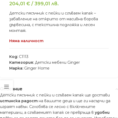
204,01
€
/
399,01
лв.
Детски пясъчник с пейки и сгъваем капак –
забавление на открито от масивна борова
дървесина, с текстилна подложка и лесен
монтаж.
Няма наличност
Код:
C1113
Категория:
Детски мебели Ginger
Марка:
Ginger Home
Описание
Детски пясъчник с пейки и сгъваем капак ще достави
истинска радост
на вашите деца и ще ги насърчи да
играят навън. Сглобява се лесно с включените
материали, а сгъваемият капак се превръща в
удобни