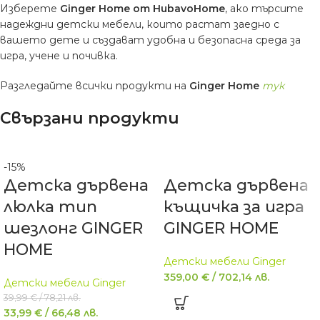
Изберете
Ginger Home от HubavoHome
, ако търсите
надеждни детски мебели, които растат заедно с
вашето дете и създават удобна и безопасна среда за
игра, учене и почивка.
Разгледайте всички продукти на
Ginger Home
тук
Свързани продукти
-15%
Детска дървена
Детска дървена
люлка тип
къщичка за игра
шезлонг GINGER
GINGER HOME
HOME
Детски мебели Ginger
359,00
€
/
702,14
лв.
Детски мебели Ginger
39,99
€
/
78,21
лв.
33,99
€
/
66,48
лв.