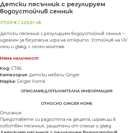
Детски пясъчник с регулируем
водоустойчив сенник
117,09
€
/
229,01
лв.
Детски пясъчник с регулируем водоустойчив сенник –
идеален за безопасна игра на открито. Устойчив на UV
лъчи и дъжд, с лесен монтаж.
Няма наличност
Код:
C766
Категория:
Детски мебели Ginger
Марка:
Ginger Home
ОПИСАНИЕ
ДОПЪЛНИТЕЛНА ИНФОРМАЦИЯ
ОТНОСНО GINGER HOME
Описание
Представете си радостта на децата, играещи в
собствен пясъчник, защитени от слънце и дъжд.
Детският пясъчник с регулируем водоустойчив