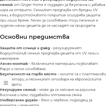
сенник
от Ginger Home е създаден за безопасна и забавна
игра на открито. Сенникът предпазва от вредни UV
лъчи, а водоустойчивото покритие осигурява защита
при лошо време. Лесен за сглобяване, този пясъчник е
чудесен начин децата да се насладят на природата.
Основни предимства
Защита от слънце и дъжд
– регулируемият
водоустойчив сенник предпазва децата от UV лъчи и
намокряне.
Лесен монтаж
– включените материали позволяват
бързо и лесно сглобяване.
Безопасност на първо място
– ъглите са с пластмасови
протектори, а пясъчникът отговаря на европейските
стандарти.
Регулируем сенник
– може да се накланя на различна
височина и ъгъл, създавайки оптимална сянка.
Универсален дизайн
– бяло и червено, подходящ за
момчета и момичета.