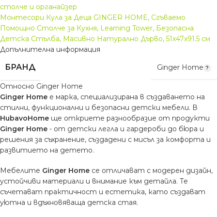
столче и органайзер
Монтесори Кула за Деца GINGER HOME, Сгъваемо
Помощно Столче за Кухня, Learning Tower, Безопасна
Детска Стълба, Масивно Натурално Дърво, 51x47x91.5 см
Допълнителна информация
БРАНД
Ginger Home
Относно Ginger Home
Ginger Home
е марка, специализирана в създаването на
стилни, функционални и безопасни детски мебели. В
HubavoHome
ще откриете разнообразие от продукти
Ginger Home
- от детски легла и гардероби до бюра и
решения за съхранение, създадени с мисъл за комфорта и
развитието на детето.
Мебелите
Ginger Home
се отличават с модерен дизайн,
устойчиви материали и внимание към детайла. Те
съчетават практичност и естетика, като създават
уютна и вдъхновяваща детска стая.