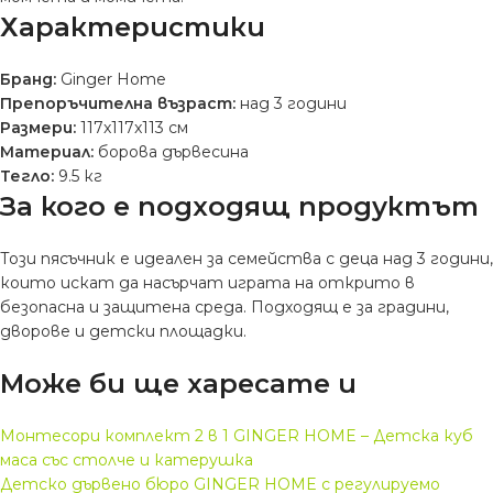
Характеристики
Бранд:
Ginger Home
Препоръчителна възраст:
над 3 години
Размери:
117x117x113 см
Материал:
борова дървесина
Тегло:
9.5 кг
За кого е подходящ продуктът
Този пясъчник е идеален за семейства с деца над 3 години,
които искат да насърчат играта на открито в
безопасна и защитена среда. Подходящ е за градини,
дворове и детски площадки.
Може би ще харесате и
Монтесори комплект 2 в 1 GINGER HOME – Детска куб
маса със столче и катерушка
Детско дървено бюро GINGER HOME с регулируемо