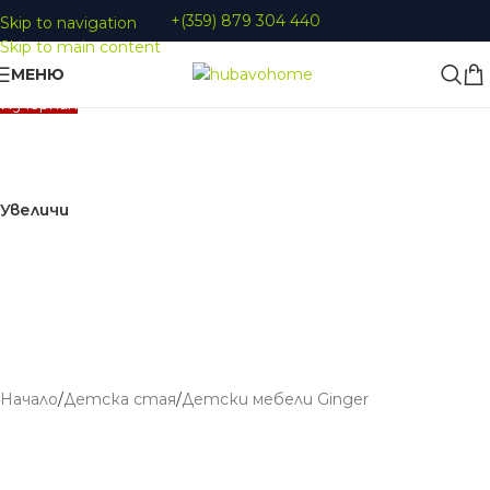
+(359) 879 304 440
Skip to navigation
Skip to main content
МЕНЮ
Изчерпан
Увеличи
Начало
/
Детскa стая
/
Детски мебели Ginger