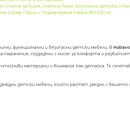
толче за Кухня, Learning Tower, Безопасна Детска Стълб
а, Шкаф, Скрин и Подматрачна Рамка, 90×200 см
тилни, функционални и безопасни детски мебели. В
Hubav
за съхранение, създадени с мисъл за комфорта и развити
 устойчиви материали и внимание към детайла. Те съче
адеждни детски мебели, които растат заедно с вашето де