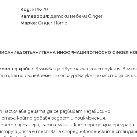
Код:
SRK-20
Категория:
Детски мебели Ginger
Марка:
Ginger Home
ПИСАНИЕ
ДОПЪЛНИТЕЛНА ИНФОРМАЦИЯ
ОТНОСНО GINGER HO
сори дизайн
с вълнуваща двуетажна конструкция, вклю
т, като същевременно осигурява уютно място за сън. 
насърчава децата да се развиват независимо.
я етаж, който добавя радост и приключения.
енето чрез игра, като служи и като предпазна преграда.
 конструкцията е тествана според европейските стандар