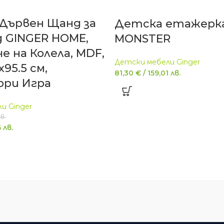
Дървен Щанд за
Детска етажерк
д GINGER HOME,
MONSTER
е на Колела, MDF,
Детски мебели Ginger
95.5 см,
81,30
€
/
159,01
лв.
ри Игра
и Ginger
в.
6
лв.