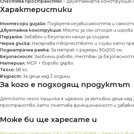
Спестява пространство
– Двуетажната конструкция ос
Характеристики
Монтесори дизайн:
Подкрепя независимостта и самос
Двуетажна конструкция:
Място за сън отгоре и игрова 
Пързалка:
Забавен и безопасен начин за слизане.
Черна дъска:
Насърчава творчеството и служи като пре
Подматрачна рамка:
За матрак с размери 90х200 см.
Безопасност:
Заоблени ръбове, тестван за безопасност
Материал:
MDF + борово дърво.
Тегло:
58 кг.
Възраст:
За деца над 3 години.
За кого е подходящ продуктът
Детското легло къщичка е идеално за активни деца над 
пространство, като съчетава функционалност и забавле
Може би ще харесате и
Монтесори комплект 2 в 1 GINGER HOME – Детска куб м