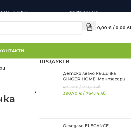
НТ ЛИНКЪЛН“ 66,
+359 879 304 440
0,00
€
/
0,00
Л
КОНТАКТИ
ПРОДУКТИ
ри
Детско легло къщичка
GINGER HOME, Монтесори
459,65
€
/
899,00
лв.
390,70
€
/
764,14
лв.
чка
Огледало ELEGANCE