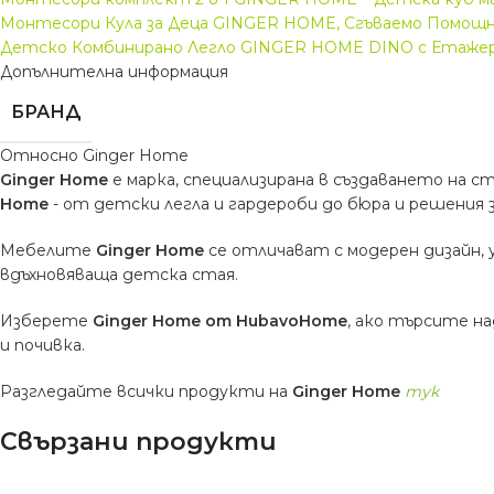
Монтесори Кула за Деца GINGER HOME, Сгъваемо Помощно С
Детско Комбинирано Легло GINGER HOME DINO с Етажерк
Допълнителна информация
БРАНД
Относно Ginger Home
Ginger Home
е марка, специализирана в създаването на с
Home
- от детски легла и гардероби до бюра и решения 
Мебелите
Ginger Home
се отличават с модерен дизайн,
вдъхновяваща детска стая.
Изберете
Ginger Home от HubavoHome
, ако търсите н
и почивка.
Разгледайте всички продукти на
Ginger Home
тук
Свързани продукти