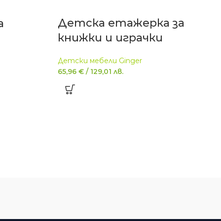
Детска етажерка за
а
книжки и играчки
Детски мебели Ginger
65,96
€
/
129,01
лв.