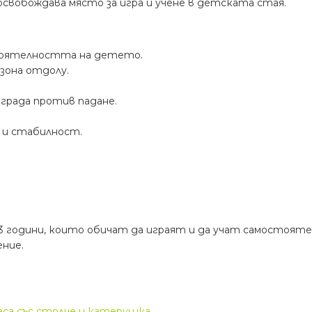
вобождава място за игра и учене в детската стая.
тоятелността на детето.
зона отдолу.
града против падане.
 и стабилност.
3 години, които обичат да играят и да учат самостояте
ние.
аса със столче и катерушка