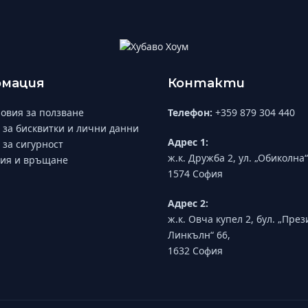
мация
Контакти
овия за ползване
Телефон:
+359 879 304 440
 за бисквитки и лични данни
Адрес 1:
 за сигурност
ж.к. Дружба 2, ул. „Обиколна“
ия и връщане
1574 София
Адрес 2:
ж.к. Овча купел 2, бул. „Пре
Линкълн“ 66,
1632 София