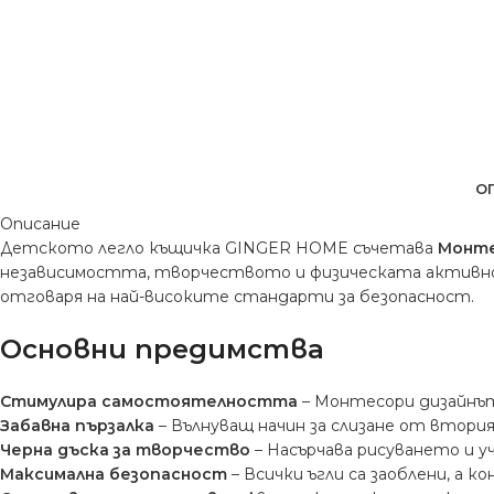
О
Описание
Детското легло къщичка GINGER HOME съчетава
Монте
независимостта, творчеството и физическата активнос
отговаря на най-високите стандарти за безопасност.
Основни предимства
Стимулира самостоятелността
– Монтесори дизайнът 
Забавна пързалка
– Вълнуващ начин за слизане от втори
Черна дъска за творчество
– Насърчава рисуването и уч
Максимална безопасност
– Всички ъгли са заоблени, а