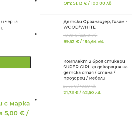
От:
51,13
€
/
100,00
лв.
 и черна
Детски Органайзер, Голям -
WOOD/WHITE
 и
117,09
€
/
229,01
лв.
99,52
€
/
194,64
лв.
Комплект 2 броя стикери
SUPER GIRL за декорация на
детска стая / стена /
прозорец / мебели
25,56
€
/
49,99
лв.
21,73
€
/
42,50
лв.
 с марка
 5,00 € /