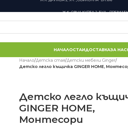
Ж.К. ОВЧА КУПЕЛ 2, БУЛ. „ПРЕЗИДЕ
НАЧАЛО
СТАИ
ДОСТАВКА
ЗА НАС
Начало
/
Детскa стая
/
Детски мебели Ginger
/
Детско легло къщичка GINGER HOME, Монтесо
Детско легло къщи
GINGER HOME,
Монтесори