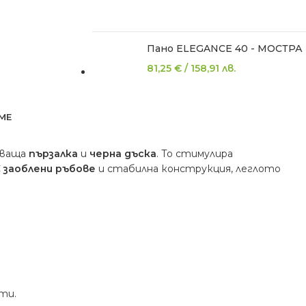
Пано ELEGANCE 40 - МОСТРА
81,25
€
/
158,91
лв.
ME
чваща
пързалка
и
черна дъска
. То стимулира
С
заоблени ръбове
и стабилна конструкция, леглото
ти.