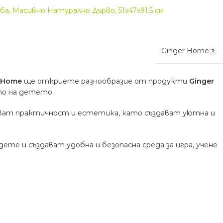
а, Масивно Натурално Дърво, 51x47x91.5 см
Ginger Home
oHome
ще откриете разнообразие от продукти
Ginger
ето на детето.
тават практичност и естетика, като създават уютна и
те и създават удобна и безопасна среда за игра, учене