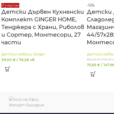
Изчерпан
-15%
Детски Дървен Кухненски
Детски 
Комплект GINGER HOME,
Сладоле
Тенджера с Храни, Риболов
Магазинч
и Сортер, Монтесори, 27
44/57x28x
части
Монтесо
Детски мебели Ginger
Детски мебел
39,00
€
/
76,28
лв.
89,00
€
/
174,07
л
75,65
€
/
147,9