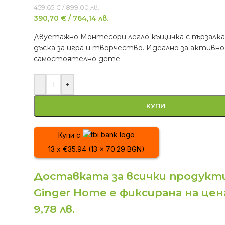
459,65
€
/
899,00
лв.
390,70
€
/
764,14
лв.
Двуетажно Монтесори легло къщичка с пързалка
дъска за игра и творчество. Идеално за активно
самостоятелно дете.
-
+
КУПИ
Купи с
13 x €35.94 (13 x 70.29 BGN)
Доставката за всички продукти
Ginger Home е фиксирана на цена
9,78 лв.