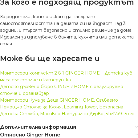
За кого е подходящ продуктът
За родители, които искат да насърчат
самостоятелността на децата си на възраст над 3
години, и търсят безопасно и стилно решение за дома.
Идеален за използване в банята, кухнята или детската
стая.
Може би ще харесате и
Монтесори комплект 2 в 1 GINGER HOME – Детска куб
маса със столче и катерушка
Детско дървено бюро GINGER HOME с регулируемо
столче и органайзер
Монтесори Кула за Деца GINGER HOME, Сгъваемо
Помощно Столче за Кухня, Learning Tower, Безопасна
Детска Стълба, Масивно Натурално Дърво, 51x47x91.5 см
Допълнителна информация
Относно Ginger Home