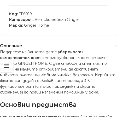
Код:
TF6019
Категория:
Детски мебели Ginger
Марка:
Ginger Home
Описание
Подарете на вашето дете
увереност и
самостоятелност
с многофункционалното столче-
стъпало GINGER HOME. С две стабилни стъпала, то
помага на малките откриватели да достигнат
мивката, плота или любима книжка безопасно. Игривият
жълто-син дизайн освежава интериора, а 3-в-1
функционалност (стълбичка, седалка и скрито
съхранение) го прави незаменим помощник у дома.
Основни предимства