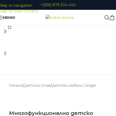
+(359) 879 304 440
Skip to navigation
Skip to main content
МЕНЮ
Увеличи
Начало
/
Детскa стая
/
Детски мебели Ginger
Многофункционално детско