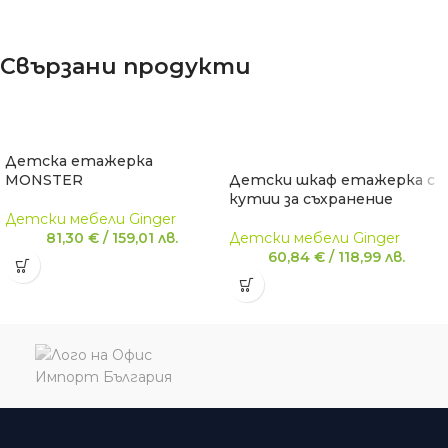
Свързани продукти
Детска етажерка
MONSTER
Детски шкаф етажерка с
кутии за съхранение
Детски мебели Ginger
81,30
€
/
159,01
лв.
Детски мебели Ginger
60,84
€
/
118,99
лв.