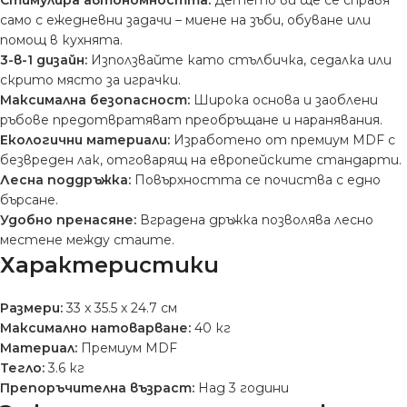
Стимулира автономността:
Детето ви ще се справя
само с ежедневни задачи – миене на зъби, обуване или
помощ в кухнята.
3-в-1 дизайн:
Използвайте като стълбичка, седалка или
скрито място за играчки.
Максимална безопасност:
Широка основа и заоблени
ръбове предотвратяват преобръщане и наранявания.
Екологични материали:
Изработено от премиум MDF с
безвреден лак, отговарящ на европейските стандарти.
Лесна поддръжка:
Повърхността се почиства с едно
бърсане.
Удобно пренасяне:
Вградена дръжка позволява лесно
местене между стаите.
Характеристики
Размери:
33 x 35.5 x 24.7 см
Максимално натоварване:
40 кг
Материал:
Премиум MDF
Тегло:
3.6 кг
Препоръчителна възраст:
Над 3 години