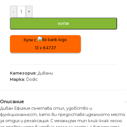
-
+
КУПИ
Купи с
13 x €47.37
Категория:
Дивани
Марка:
Dodic
Описание
Диван Ефимия съчетава стил, удобство и
функционалност, като ви предоставя идеалното място
за отдих и релаксация. С механизъм тип клик-клак лесно
го превръщате в удобно легло за гости, а вградената