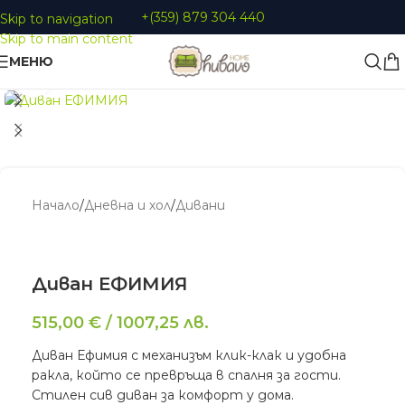
+(359) 879 304 440
Skip to navigation
Skip to main content
МЕНЮ
Увеличи
Начало
/
Дневна и хол
/
Дивани
Диван ЕФИМИЯ
515,00
€
/
1007,25
лв.
Диван Ефимия с механизъм клик-клак и удобна
ракла, който се превръща в спалня за гости.
Стилен сив диван за комфорт у дома.