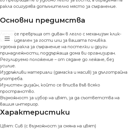
ракла осигурява допълнително място за съхранение.
Основни предимства
Лесно се превръща от диван в легло с механизъм клик-
клак – идеален за гости или за вашата почивка.
Удобна ракла за съхранение на постелки и други
принадлежности, поддържаща дома ви организиран.
Регулируемо положение – от сядане до лежане, без
усилие.
Издръжливи материали (дамаска и масив) за дълготрайна
употреба.
Изчистен дизайн, който се вписва във всяко
пространство.
Възможност за избор на цвят, за да съответства на
вашия интериор.
Характеристики
Цвят: Сив (с възможност за смяна на цвят)