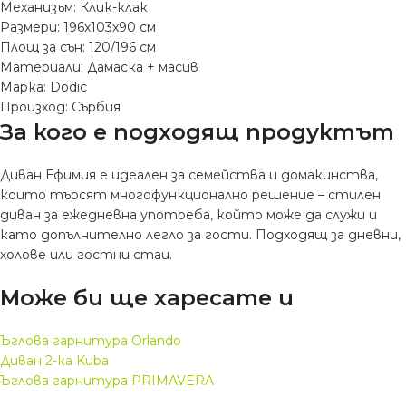
Механизъм: Клик-клак
Размери: 196x103x90 см
Площ за сън: 120/196 см
Материали: Дамаска + масив
Марка: Dodic
Произход: Сърбия
За кого е подходящ продуктът
Диван Ефимия е идеален за семейства и домакинства,
които търсят многофункционално решение – стилен
диван за ежедневна употреба, който може да служи и
като допълнително легло за гости. Подходящ за дневни,
холове или гостни стаи.
Може би ще харесате и
Ъглова гарнитура Orlando
Диван 2-ка Kuba
Ъглова гарнитура PRIMAVERA