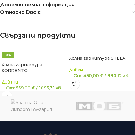
Допълнителна информация
Относно Dodic
Свързани продукти
-8%
Холна гарнитура STELA
Холна гарнитура
Дивани
SORRENTO
От:
450,00
€
/
880,12
лв.
Дивани
От:
559,00
€
/
1093,31
лв.