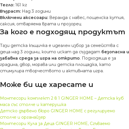
Тегло:
161 кг
Възраст:
Над 3 години
Включени аксесоари:
Веранда с навес, пощенска кутия,
саксия, отваряема врата и прозорец
За кого е подходящ продуктът
Тази детска къщичка е идеален избор за семейства с
деца над 3 години, които искат да създадат
безопасна и
забавна среда за игра на открито
. Подходяща е за
градина, двор, морава или детска площадка, като
стимулира творчеството и активната игра.
Може би ще харесате и
Монтесори комплект 2 в 1 GINGER HOME – Детска куб
маса със столче и катерушка
Детско дървено бюро GINGER HOME с регулируемо
столче и органайзер
Монтесори Кула за Деца GINGER HOME, Сгъваемо