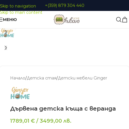
+(359) 879 304 440
Skip to navigation
Skip to main content
МЕНЮ
Увеличи
Начало
/
Детскa стая
/
Детски мебели Ginger
Дървена детска къща с веранда
1789,01
€
/
3499,00
лв.