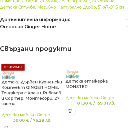
Помощно Столче за Кухня, Learning Tower, Безопасна
Детска Стълба, Масивно Натурално Дърво, 51x47x91.5 см
Допълнителна информация
Относно Ginger Home
Свързани продукти
ИЗЧЕРПАН
Детска етажерка
Детски Дървен Кухненски
MONSTER
Комплект GINGER HOME,
Тенджера с Храни, Риболов
Детски мебели Ginger
и Сортер, Монтесори, 27
81,30
€
/
159,01
лв.
части
Детски мебели Ginger
39,00
€
/
76,28
лв.