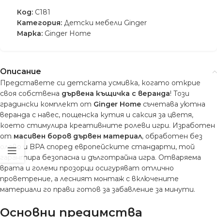
Код:
C181
Категория:
Детски мебели Ginger
Марка:
Ginger Home
Описание
Представете си детската усмивка, когато открие
своя собствена
дървена къщичка с веранда
! Този
градински комплект от
Ginger Home
съчетава уютна
веранда с навес, пощенска кутия и саксия за цветя,
което стимулира креативните ролеви игри. Изработен
от
масивен боров дървен материал
, обработен без
олово и BPA според европейските стандарти, той
гарантира безопасна и дълготрайна игра. Отваряема
врата и големи прозорци осигуряват отлично
проветрение, а лесният монтаж с включените
материали го прави готов за забавление за минути.
Основни предимства