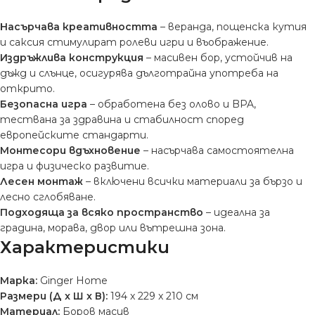
Насърчава креативността
– веранда, пощенска кутия
и саксия стимулират ролеви игри и въображение.
Издръжлива конструкция
– масивен бор, устойчив на
дъжд и слънце, осигурява дълготрайна употреба на
открито.
Безопасна игра
– обработена без олово и BPA,
тествана за здравина и стабилност според
европейските стандарти.
Монтесори вдъхновение
– насърчава самостоятелна
игра и физическо развитие.
Лесен монтаж
– включени всички материали за бързо и
лесно сглобяване.
Подходяща за всяко пространство
– идеална за
градина, морава, двор или вътрешна зона.
Характеристики
Марка:
Ginger Home
Размери (Д x Ш x В):
194 x 229 x 210 см
Материал:
Боров масив