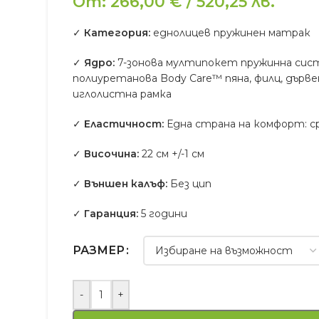
От:
266,00
€
/
520,25
лв.
✓
Категория:
еднолицев пружинен матрак
✓
Ядро:
7-зонова мултипокет пружинна сис
полиуретанова Body Care™ пяна, филц, дърве
иглолистна рамка
✓
Еластичност:
Една страна на комфорт: с
✓
Височина:
22 см +/-1 см
✓
Външен калъф:
Без цип
✓
Гаранция:
5 години
РАЗМЕР
-
+