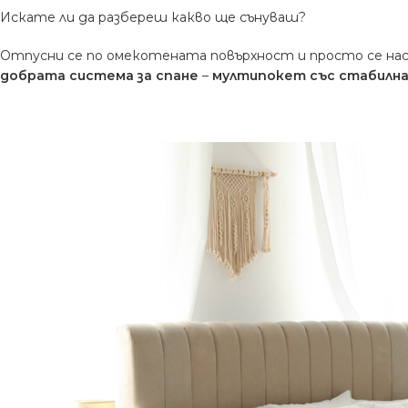
Искате ли да разбереш какво ще сънуваш?
Отпусни се по омекотената повърхност и просто се нас
добрата система за спане
–
мултипокет със стабилна