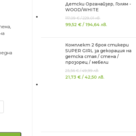
Детски Органайзер, Голям -
WOOD/WHITE
117,09
€
/
229,01
лв.
99,52
€
/
194,64
лв.
тема,
на
Комплект 2 броя стикери
SUPER GIRL за декорация на
редна
детска стая / стена /
прозорец / мебели
25,56
€
/
49,99
лв.
21,73
€
/
42,50
лв.