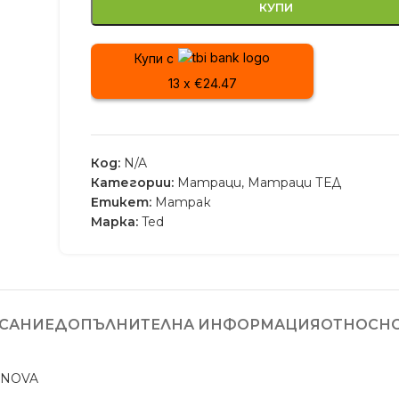
КУПИ
Купи с
13 x €24.47
Код:
N/A
Категории:
Матраци
,
Матраци ТЕД
Етикет:
Матрак
Марка:
Ted
САНИЕ
ДОПЪЛНИТЕЛНА ИНФОРМАЦИЯ
ОТНОСНО
 NOVA