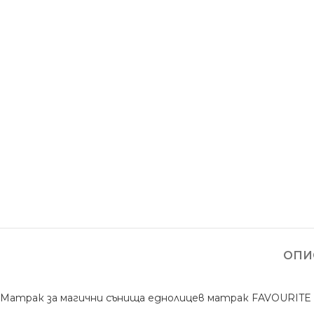
ОПИ
Матрак за магични сънища еднолицев матрак FAVOURITE