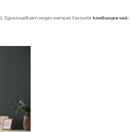
. Еднолицевият модел матрак Favourite
комбинира най-