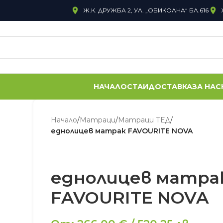
Ж.К. ДРУЖБА 2, УЛ. „ОБИКОЛНА“ БЛ.616
НАЧАЛО
СТАИ
ДОСТАВКА
ЗА НАС
Начало
/
Матраци
/
Матраци ТЕД
/
еднолицев матрак FAVOURITE NOVA
еднолицев матра
FAVOURITE NOVA