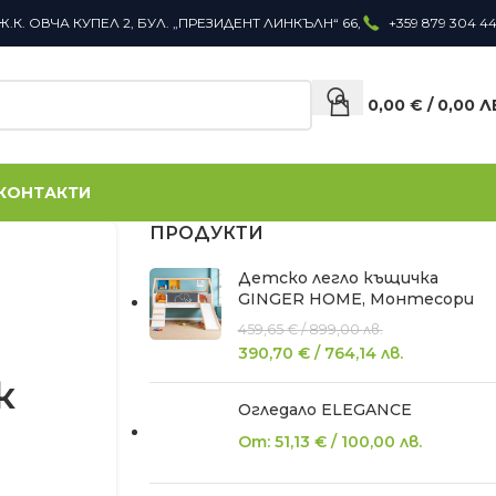
Ж.К. ОВЧА КУПЕЛ 2, БУЛ. „ПРЕЗИДЕНТ ЛИНКЪЛН“ 66,
+359 879 304 4
0,00
€
/
0,00
Л
КОНТАКТИ
ПРОДУКТИ
Детско легло къщичка
GINGER HOME, Монтесори
459,65
€
/
899,00
лв.
390,70
€
/
764,14
лв.
к
Огледало ELEGANCE
От:
51,13
€
/
100,00
лв.