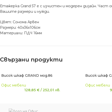
Етажерка Grand 57 е с изчистен и модерен дизайн. Част
Вашите размери и нужди.
Цвят: Сонома Арвен
Размери: 40х36х106см
Материали: ПДЧ 16мм
Свързани продукти
Висок шкаф GRAND мод.86
Висок шкаф G
Офис мебели
Офис мебели
128,85
€
/
252,01
лв.
9