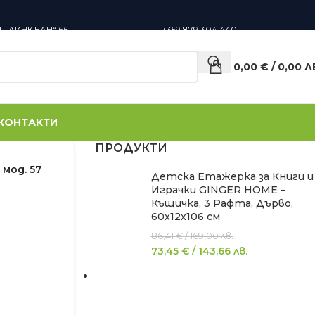
НТ ЛИНКЪЛН“ 66,
+359 879 304 440
0,00
€
/
0,00
Л
КОНТАКТИ
ПРОДУКТИ
мод. 57
Детска Етажерка за Книги и
Играчки GINGER HOME –
Къщичка, 3 Рафта, Дърво,
60x12x106 см
86,41
€
/
169,00
лв.
73,45
€
/
143,66
лв.