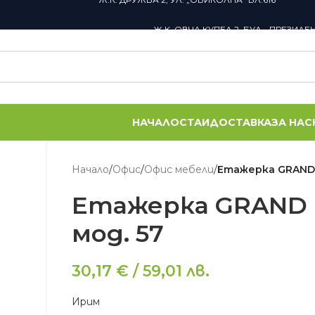
Ж.К. ОВЧА КУПЕЛ 2, БУЛ. „ПРЕЗИДЕ
НАЧАЛО
СТАИ
ДОСТАВКА
ЗА НАС
Начало
/
Офис
/
Офис мебели
/
Етажерка GRAND 
Етажерка GRAND
мод. 57
30,17
€
/
59,01
лв.
Ирим