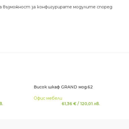
ава възможност за конфигурирате модулите според
Висок шкаф GRAND мод.62
Офис мебели
в.
61,36
€
/
120,01
лв.