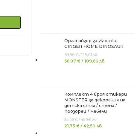
Органайзер за Играчки
GINGER HOME DINOSAUR
65,96
€
/
129,01
лв.
56,07
€
/
109,66
лв.
Комплект 4 броя стикери
MONSTER за декорация на
детска стая / стена /
прозорец / мебели
25,56
€
/
49,99
лв.
21,73
€
/
42,50
лв.