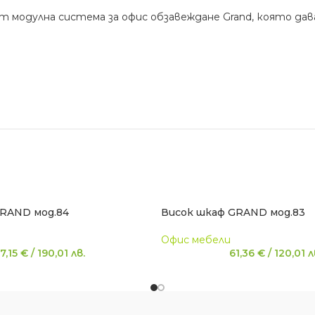
 от модулна система за офис обзавеждане Grand, която д
RAND мод.84
Висок шкаф GRAND мод.83
Офис мебели
7,15
€
/
190,01
лв.
61,36
€
/
120,01
л