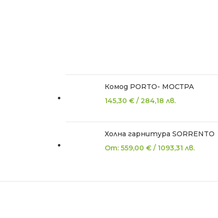
Комод PORTO- МОСТРА
145,30
€
/
284,18
лв.
Холна гарнитура SORRENTO
От:
559,00
€
/
1093,31
лв.