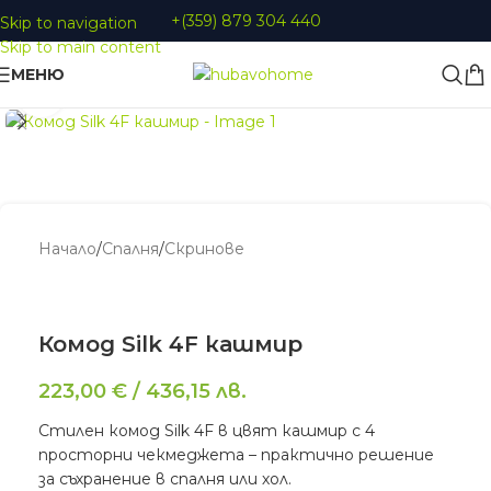
+(359) 879 304 440
Skip to navigation
Skip to main content
МЕНЮ
Увеличи
Начало
/
Спалня
/
Скринове
Комод Silk 4F кашмир
223,00
€
/
436,15
лв.
Стилен комод Silk 4F в цвят кашмир с 4
просторни чекмеджета – практично решение
за съхранение в спалня или хол.