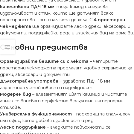
качествено ПДЧ 18 мм
, този комод осигурява
издръжливост и стил, които ще допълнят всяко
пространство – от спалнята до хола. С
4 просторни
чекмеджета
ще организирате лесно дрехи, аксесоари и
документи, поддържайки реда и изискания вид на дома ви.
Основни предимства
Организирайте вещите си с лекота
– четирите
просторни чекмеджета предлагат удобно съхранение за
дрехи, аксесоари и документи.
Дълготрайна употреба
– здравото ПДЧ 18 мм
гарантира устойчивост и надеждност.
Модерен вид
– елегантният цвят кашмир и чистите
линии се вписват перфектно в различни интериорни
стилове.
Универсална функционалност
– подходящ за спалня, хол
или офис, като добавя изисканост и ред.
Лесно поддържане
– гладките повърхности се
почистват бързо и лесно.