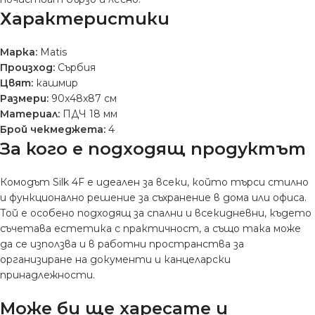
Характеристики
Марка:
Matis
Произход:
Сърбия
Цвят:
кашмир
Размери:
90x48x87 см
Материал:
ПДЧ 18 мм
Брой чекмеджета:
4
За кого е подходящ продуктът
Комодът Silk 4F е идеален за всеки, който търси стилно
и функционално решение за съхранение в дома или офиса.
Той е особено подходящ за спални и всекидневни, където
съчетава естетика с практичност, а също така може
да се използва и в работни пространства за
организиране на документи и канцеларски
принадлежности.
Може би ще харесате и