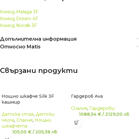
Комод Malaga 3F
Комод Dream 4F
Комод Nordik 3F
Допълнителна информация
Относно Matis
Свързани продукти
Нощно шкафче Silk 3F
Гардероб Ava
кашмир
Спалня
,
Гардероби
Детскa стая
,
Детски
1088,54
€
/
2129,00
лв.
легла
,
Спалня
,
Нощни
шкафчета
105,00
€
/
205,36
лв.