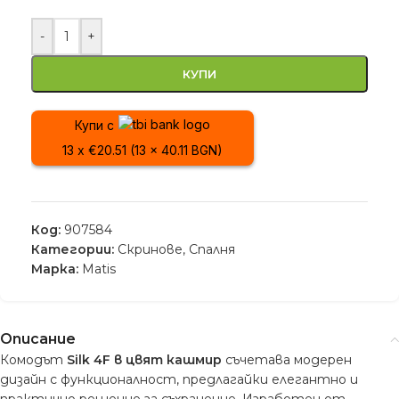
-
+
КУПИ
Купи с
13 x €20.51 (13 x 40.11 BGN)
Код:
907584
Категории:
Скринове
,
Спалня
Марка:
Matis
Описание
Комодът
Silk 4F в цвят кашмир
съчетава модерен
дизайн с функционалност, предлагайки елегантно и
практично решение за съхранение. Изработен от