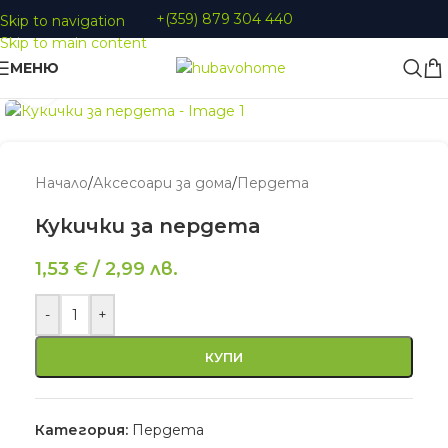
+(359) 879 304 440
Skip to navigation
Skip to main content
МЕНЮ
Увеличи
Начало
/
Аксесоари за дома
/
Пердета
Кукички за пердета
1,53
€
/
2,99
лв.
-
+
КУПИ
Категория:
Пердета