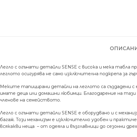
ОПИСАН
Легло с огънати детайли SENSE с висока и мека табла п
леглото осигурява не само изключителна подкрепа за гърб
Меките тапицирани детайли на леглото са създадени с е
имате деца или домашни любимци. Благодарение на тази 
членове на семейството.
Легло с огънати детайли SENSE е оборудвано и с механиз
багаж. Този механизъм е изключително удобен и практи
всякакви неща – от одеяла и възглавници до сезонни дрех