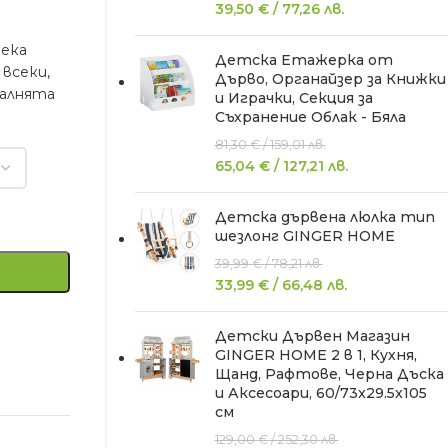
39,50
€
/
77,26
лв.
мека
Детска Етажерка от
всеки,
Дърво, Органайзер за Книжки
палнята
и Играчки, Секция за
Съхранение Облак - Бяла
81,30
€
/
159,01
лв.
65,04
€
/
127,21
лв.
Детска дървена люлка тип
шезлонг GINGER HOME
39,99
€
/
78,21
лв.
33,99
€
/
66,48
лв.
Детски Дървен Магазин
GINGER HOME 2 в 1, Кухня,
Щанд, Рафтове, Черна Дъска
и Аксесоари, 60/73x29.5x105
см
129,00
€
/
252,30
лв.