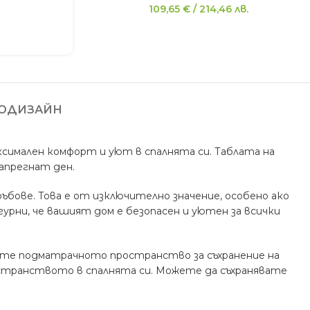
109,65
€
/
214,46
лв.
ГОДИЗАЙН
ксимален комфорт и уют в спалнята си. Таблата на
напрегнат ден.
бове. Това е от изключително значение, особено ако
урни, че вашият дом е безопасен и уютен за всички
звате подматрачното пространство за съхранение на
ространството в спалнята си. Можете да съхранявате