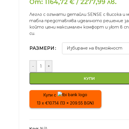
От:
1164,72
€
/
2277,99
лв.
Легло с огънати детайли SENSE с висока и 
табла представлява идеалното решение за 
който цени максимален комфорт и уют в с
си.
РАЗМЕРИ
-
+
КУПИ
Купи с
13 x €107.14 (13 x 209.55 BGN)
Код:
N/A