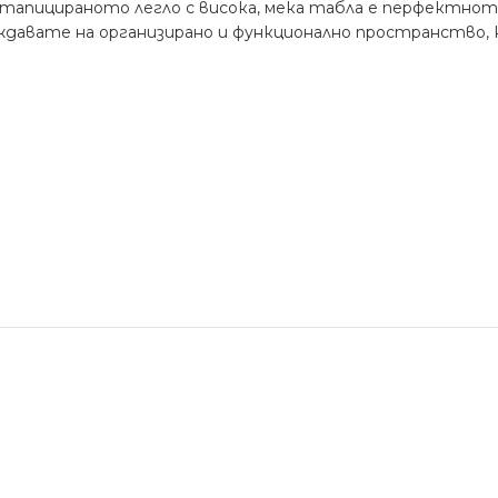
апицираното легло с висока, мека табла е перфектното
аждавате на организирано и функционално пространство,