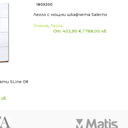
180Х200
Легло с нощни шкафчета Salerno
Спалня
,
Легла
От:
402,90
€
/
788,00
лв.
ати SLine 08
9
лв.