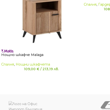
Спалня
,
Гарде
108
Нощно шкафче Malaga
Спалня
,
Нощни шкафчета
109,00
€
/
213,19
лв.