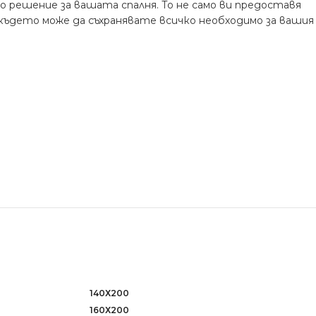
 решение за вашата спалня. То не само ви предоставя
 където може да съхранявате всичко необходимо за вашия
140Х200
160Х200