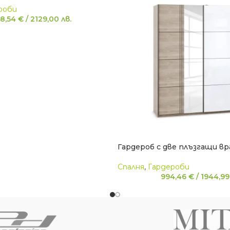
роби
8,54
€
/
2129,00
лв.
Гардероб с две плъзгащи вр
Спалня
,
Гардероби
994,46
€
/
1944,9