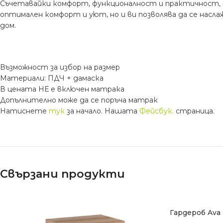
Съчетавайки комфорт, функционалност и практичност, т
оптимален комфорт и уют, но и ви позволява да се насл
дом.
Възможност за избор на размер
Материали: ПДЧ + дамаска
В цената НЕ е включен матрака
Допълнително може да се поръча матрак
Натиснете
тук
за начало. Нашата
Фейсбук.
страница.
Свързани продукти
Гардероб Ava