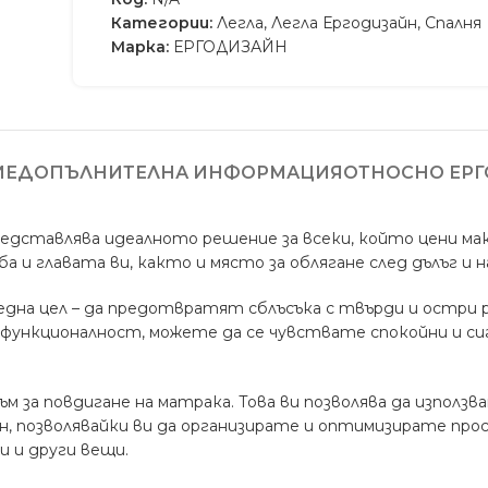
Категории:
Легла
,
Легла Ергодизайн
,
Спалня
Марка:
ЕРГОДИЗАЙН
ИЕ
ДОПЪЛНИТЕЛНА ИНФОРМАЦИЯ
ОТНОСНО ЕР
редставлява идеалното решение за всеки, който цени ма
а и главата ви, както и място за облягане след дълъг и 
дна цел – да предотвратят сблъсъка с твърди и остри ръ
функционалност, можете да се чувствате спокойни и сиг
ъм за повдигане на матрака. Това ви позволява да изпол
чен, позволявайки ви да организирате и оптимизирате п
и и други вещи.