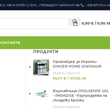
Ж.К. ОВЧА КУПЕЛ 2, БУЛ. „ПРЕЗИДЕНТ ЛИНКЪЛН“ 66,
+359 879 304 4
0,00
€
/
0,00
Л
КОНТАКТИ
ПРОДУКТИ
Органайзер за Играчки
GINGER HOME DINOSAUR
65,96
€
/
129,01
лв.
56,07
€
/
109,66
лв.
Възглавница COOLSENSE GEL
- PARADISE -Разпродажба на
складови бройки
79,00
€
/
154,51
лв.