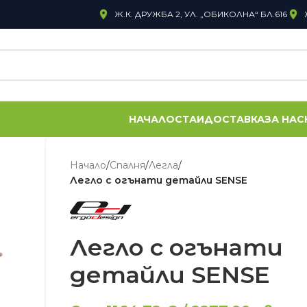
Ж.К. ДРУЖБА 2, УЛ. „ОБИКОЛНА“ БЛ.616
НАЧАЛО
СТАИ
ДОСТАВКА
ЗА НАС
Начало
/
Спалня
/
Легла
/
Легло с огънати детайли SENSE
Легло с огънати
детайли SENSE