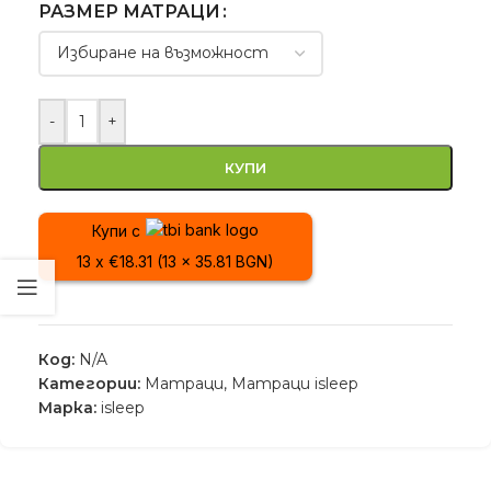
РАЗМЕР МАТРАЦИ
-
+
КУПИ
Купи с
13 x €18.31 (13 x 35.81 BGN)
Код:
N/A
Категории:
Матраци
,
Матраци isleep
Марка:
isleep