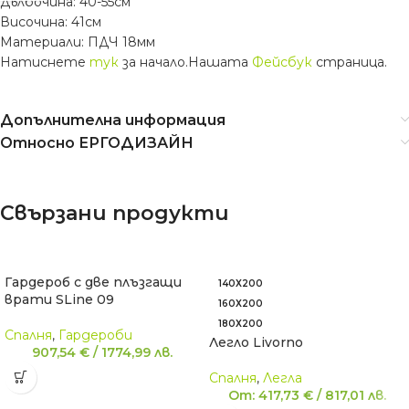
Дълбочина: 40-55см
Височина: 41см
Материали: ПДЧ 18мм
Натиснете
тук
за начало.Нашата
Фейсбук
страница.
Допълнителна информация
Относно ЕРГОДИЗАЙН
Свързани продукти
Гардероб с две плъзгащи
140Х200
врати SLine 09
160Х200
180Х200
Спалня
,
Гардероби
Легло Livorno
907,54
€
/
1774,99
лв.
Спалня
,
Легла
От:
417,73
€
/
817,01
лв.