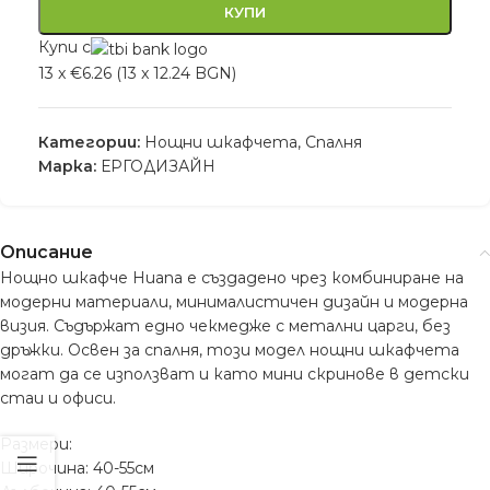
КУПИ
Купи с
13 x €6.26 (13 x 12.24 BGN)
Категории:
Нощни шкафчета
,
Спалня
Марка:
ЕРГОДИЗАЙН
Описание
Нощно шкафче Huana е създадено чрез комбиниране на
модерни материали, минималистичен дизайн и модерна
визия. Съдържат едно чекмедже с метални царги, без
дръжки. Освен за спалня, този модел нощни шкафчета
могат да се използват и като мини скринове в детски
стаи и офиси.
Размери:
Широчина: 40-55см