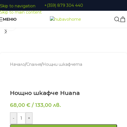
+(359) 879 304 440
Skip to navigation
Skip to main content
МЕНЮ
Увеличи
Начало
/
Спалня
/
Нощни шкафчета
Нощно шкафче Huana
68,00
€
/
133,00
лв.
-
+