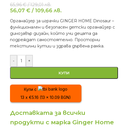
65,96
€
/
129,01
лв.
56,07
€
/
109,66
лв.
Органайзер за играчки GINGER HOME Dinosaur –
функционален и безопасен детски органайзер с
динозавър дизайн, който учи децата да
подреждат самостоятелно. Просторни
текстилни кутии и здрава дървена рамка.
-
+
КУПИ
Купи с
13 x €5.16 (13 x 10.09 BGN)
Доставката за всички
продукти с марка Ginger Home