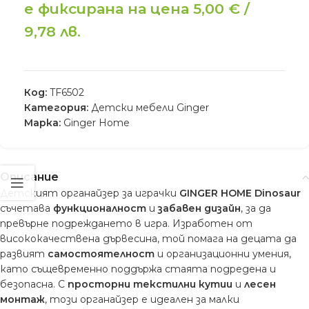
е фиксирана на цена 5,00 € /
9,78 лв.
Код:
TF6502
Категория:
Детски мебели Ginger
Марка:
Ginger Home
Описание
Детският органайзер за играчки
GINGER HOME Dinosaur
съчетава
функционалност
и
забавен дизайн
, за да
превърне подреждането в игра. Изработен от
висококачествена дървесина, той помага на децата да
развият
самостоятелност
и организационни умения,
като същевременно поддържа стаята подредена и
безопасна. С
просторни текстилни кутии
и
лесен
монтаж
, този органайзер е идеален за малки