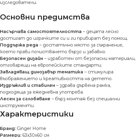
изследователи.
Основни предимства
Насърчава самостоятелността
– децата лесно
достигат до играчките си и ги прибират без помощ.
Поддържа реда
– достатъчно място за съхранение,
което прави почистването бързо и забавно.
Безопасен дизайн
– изработен от безопасни материали,
отговарящи на европейските стандарти.
Завладяващ динозавър тематика
– стимулира
въображението и креативността на детето.
Издръжлив и стабилен
– здрава дървена рамка,
подходяща за ежедневна употреба.
Лесен за сглобяване
– бърз монтаж без специални
инструменти.
Характеристики
Бранд:
Ginger Home
Размери:
63х30х60 см