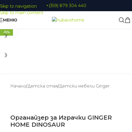
+(359) 879 304 440
Skip to navigation
Skip to main content
МЕНЮ
Увеличи
-15%
Начало
/
Детскa стая
/
Детски мебели Ginger
Органайзер за Играчки GINGER
HOME DINOSAUR