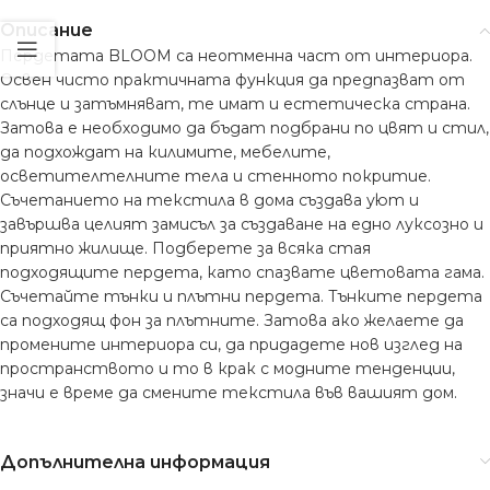
Описание
Пердетата BLOOM са неотменна част от интериора.
Освен чисто практичната функция да предпазват от
слънце и затъмняват, те имат и естетическа страна.
Затова е необходимо да бъдат подбрани по цвят и стил,
да подхождат на килимите, мебелите,
осветителтелните тела и стенното покритие.
Съчетанието на текстила в дома създава уют и
завършва целият замисъл за създаване на едно луксозно и
приятно жилище. Подберете за всяка стая
подходящите пердета, като спазвате цветовата гама.
Съчетайте тънки и плътни пердета. Тънките пердета
са подходящ фон за плътните. Затова ако желаете да
промените интериора си, да придадете нов изглед на
пространството и то в крак с модните тенденции,
значи е време да смените текстила във вашият дом.
Допълнителна информация