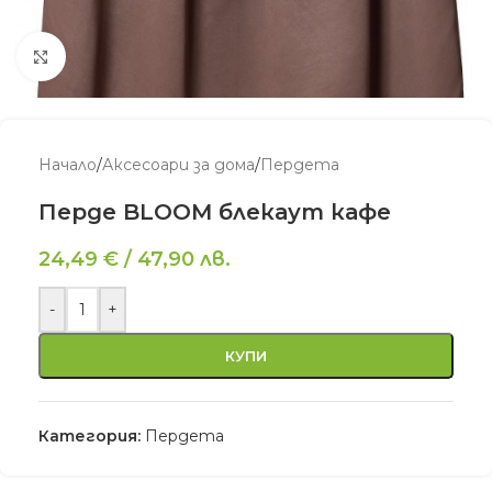
Увеличи
Начало
/
Аксесоари за дома
/
Пердета
Перде BLOOM блекаут кафе
24,49
€
/
47,90
лв.
-
+
КУПИ
Категория:
Пердета