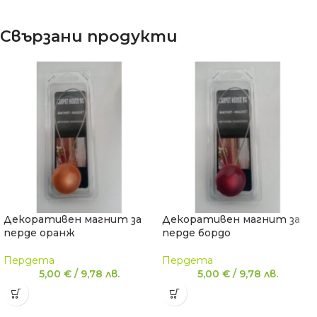
Свързани продукти
Декоративен магнит за
Декоративен магнит за
перде оранж
перде бордо
Пердета
Пердета
5,00
€
/
9,78
лв.
5,00
€
/
9,78
лв.