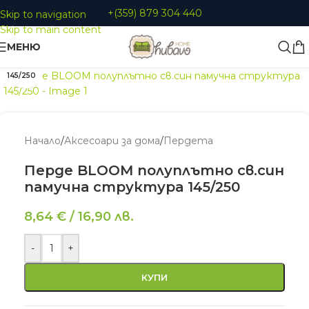
+(359) 879 304 440
Skip to navigation
Skip to main content
МЕНЮ
Увеличи
145/250
Начало
/
Аксесоари за дома
/
Пердета
Перде BLOOM полуплътно св.син
памучна структура 145/250
8,64
€
/
16,90
лв.
-
+
КУПИ