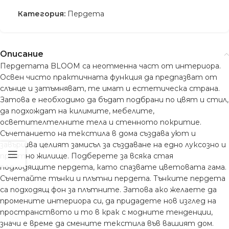
Категория:
Пердета
Описание
Пердетата BLOOM са неотменна част от интериора.
Освен чисто практичната функция да предпазват от
слънце и затъмняват, те имат и естетическа страна.
Затова е необходимо да бъдат подбрани по цвят и стил,
да подхождат на килимите, мебелите,
осветителтелните тела и стенното покритие.
Съчетанието на текстила в дома създава уют и
завършва целият замисъл за създаване на едно луксозно и
приятно жилище. Подберете за всяка стая
подходящите пердета, като спазвате цветовата гама.
Съчетайте тънки и плътни пердета. Тънките пердета
са подходящ фон за плътните. Затова ако желаете да
промените интериора си, да придадете нов изглед на
пространството и то в крак с модните тенденции,
значи е време да смените текстила във вашият дом.