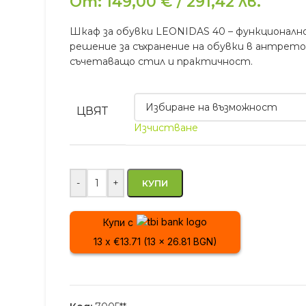
От:
149,00
€
/
291,42
лв.
Шкаф за обувки LEONIDAS 40 – функционалн
решение за съхранение на обувки в антрето
съчетаващо стил и практичност.
ЦВЯТ
Изчистване
-
+
КУПИ
Купи с
13 x €13.71 (13 x 26.81 BGN)