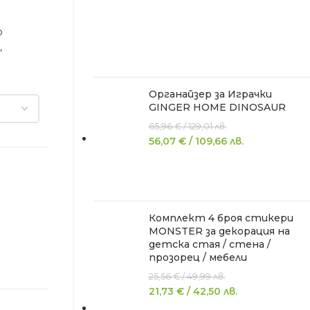
о
,
Органайзер за Играчки
GINGER HOME DINOSAUR
65,96
€
/
129,01
лв.
56,07
€
/
109,66
лв.
Комплект 4 броя стикери
MONSTER за декорация на
детска стая / стена /
прозорец / мебели
25,56
€
/
49,99
лв.
21,73
€
/
42,50
лв.