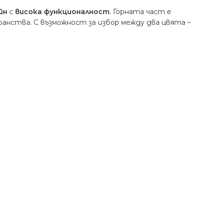
йн
с
висока функционалност
. Горната част е
транства. С възможност за избор между два цвята –