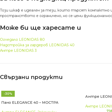
Този шкаф е идеален за тези, които търсят компактно и
пространството е ограничено, но се цени функционално
Може би ще харесате и
Огледало LEONIDAS 80
Надстройка за гардероб LEONIDAS 40
Антре LEONIDAS 3
Свързани продукти
-30%
Антре LEONI
Пано ELEGANCE 40 – МОСТРА
Антре LEONI
71