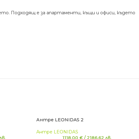
рето. Подходящ е за апартаменти, къщи и офиси, където
Антре LEONIDAS 2
Антре LEONIDAS
лв.
1118,00
€
/
2186,62
лв.