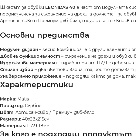
Шкафът за обувки
LEONIDAS 40
е част от модулната сис
предназначена за съхранение на дрехи, а долната – за о
Артисан-сиво и Премиум дъб-бяло, този шкаф се вписва 
Основни предимства
Модулен дизайн
– лесно комбиниране с други елементи о
Двойна функционалност
– съхранение на дрехи и обувки
Издръжливи материали
– изработен от ПДЧ с дебелина 
Стилен избор
– два цветови варианта, които допълват р
Универсално приложение
– подходящ както за дома, так
Характеристики
Марка:
Matis
Произход:
Сърбия
Цвят:
Артисан-сиво / Премиум дъб-бяло
Размери:
40х38х215см
Материал:
ПДЧ 18мм
За кого е подходящ продуктът