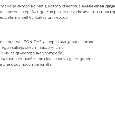
тема за антре на Matis, която съчетава
елегантен диза
бувки, което го прави идеално решение за компактни прос
перфектно във всякакъв интериор.
т серията LEONIDAS за персонализирано антре.
 в един шкаф, спестяващо място.
18 мм за дълготрайна употреба.
азлични стилове – от класически до модерен.
а и за офис пространства.