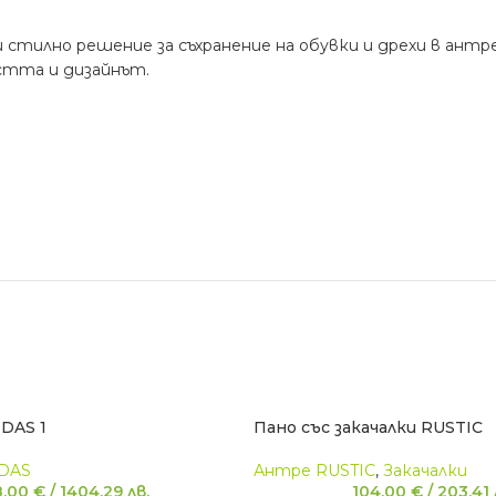
 стилно решение за съхранение на обувки и дрехи в ант
стта и дизайнът.
DAS 1
Пано със закачалки RUSTIC
DAS
Антре RUSTIC
,
Закачалки
8,00
€
/
1404,29
лв.
104,00
€
/
203,41