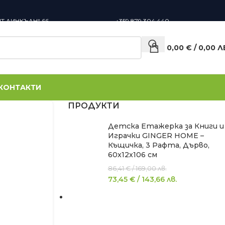
НТ ЛИНКЪЛН“ 66,
+359 879 304 440
0,00
€
/
0,00
Л
КОНТАКТИ
ПРОДУКТИ
Детска Етажерка за Книги и
Играчки GINGER HOME –
Къщичка, 3 Рафта, Дърво,
60x12x106 см
86,41
€
/
169,00
лв.
73,45
€
/
143,66
лв.