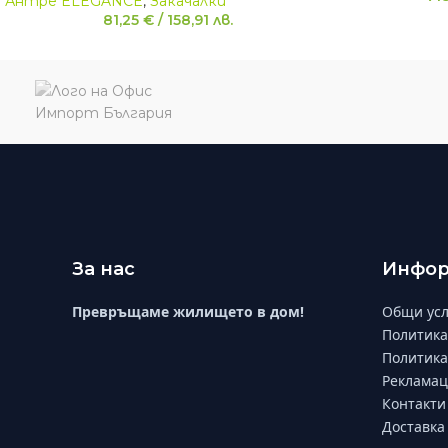
Антре ELEGANCE
,
Закачалки
81,25
€
/
158,91
лв.
За нас
Инфор
Превръщаме жилището в дом!
Общи усл
Политика
Политика
Рекламац
Контакти
Доставка