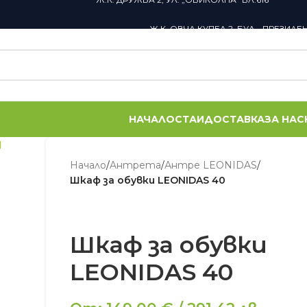
Ж.К. ОВЧА КУПЕЛ 2, БУЛ. „ПРЕЗИДЕ
НАЧАЛО
СТАИ
ДОСТАВКА
ЗА НАС
Начало
/
Aнтрета
/
Антре LEONIDAS
/
Шкаф за обувки LEONIDAS 40
Шкаф за обувки
LEONIDAS 40