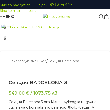
+(359) 879 304 440
Skip to navigation
Skip to main content
МЕНЮ
Увеличи
Начало
/
Дневна и хол
/
Секция Barcelona
Секция BARCELONA 3
549,00
€
/
1073,75
лв.
Секция Barcelona 3 от Matis – луксозна модулна
система с компактни размери, включваща TV