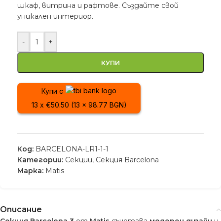
шкаф, витрина и рафтове. Създайте свой
уникален интериор.
-
+
КУПИ
Купи с
13 x €50.50 (13 x 98.77 BGN)
Код:
BARCELONA-LR1-1-1
Категории:
Секции
,
Секция Barcelona
Марка:
Matis
Описание
Секция Barcelona 3
от
Matis
съчетава
модерен дизайн
и