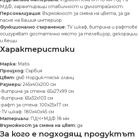
МДФ, гарантиращи стабилност и дълготрайност.
Персонализация:
Възможност за смяна на цвета, за да
пасне на вашия интериор.
Функционално съхранение:
TV шкаф, витрина и рафтове
осигуряват достатъчно място за телевизор, декорации
и вещи.
Характеристики
Марка:
Matis
Произход:
Сърбия
Цвят:
дъб Нордик+пясък гланц
Размери:
245x40x200 см
-витрина за стена: 65x27x99 см
-витрина: 65x32x103 см
-рафт за стена: 100x25x17 см
-TV шкаф: 180x40x45 см
Материали:
ПДЧ+МДФ 18 мм
Възможност за смяна на цвят:
да
За кого е подходящ продуктът