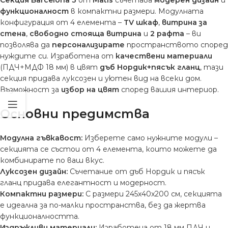
функционалност
в компактни размери. Модулната
конфигурация от 4 елемента –
TV шкаф
,
витрина за
стена
,
свободно стояща витрина
и
2 рафта
– ви
позволява да
персонализирате
пространството според
нуждите си. Изработена от
качествени материали
(ПДЧ+МДФ 18 мм) в цвят
дъб Нордик+пясък гланц
, тази
секция придава луксозен и уютен вид на всеки дом.
Възможност за
избор на цвят
според вашия интериор.
Основни предимства
Модулна гъвкавост:
Изберете само нужните модули –
секцията се състои от 4 елемента, които можете да
комбинирате по ваш вкус.
Луксозен дизайн:
Съчетание от дъб Нордик и пясък
гланц придава елегантност и модерност.
Компактни размери:
С размери 245x40x200 см, секцията
е идеална за по-малки пространства, без да жертва
функционалността.
Издръжливи материали:
Изработена от 18 мм ПДЧ и