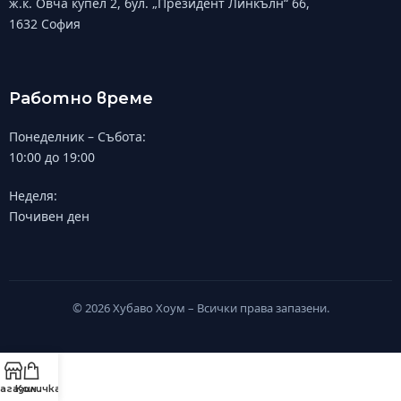
ж.к. Овча купел 2, бул. „Президент Линкълн“ 66,
1632 София
Работно време
Понеделник – Събота:
10:00 до 19:00
Неделя:
Почивен ден
© 2026 Хубаво Хоум – Всички права запазени.
агазин
Количка