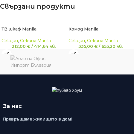
Свързани продукти
ТВ шкаф Manila
Комод Manila
Секции
,
Секция Manila
Секции
,
Секция Manila
212,00
€
/
414,64
лв.
335,00
€
/
655,20
лв.
За нас
Превръщаме жилището в дом!