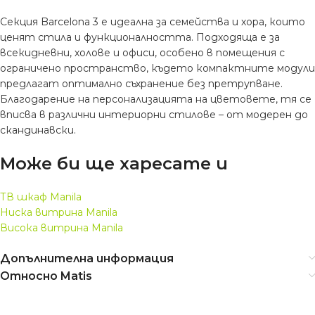
Секция Barcelona 3 е идеална за семейства и хора, които
ценят стила и функционалността. Подходяща е за
всекидневни, холове и офиси, особено в помещения с
ограничено пространство, където компактните модули
предлагат оптимално съхранение без претрупване.
Благодарение на персонализацията на цветовете, тя се
вписва в различни интериорни стилове – от модерен до
скандинавски.
Може би ще харесате и
ТВ шкаф Manila
Ниска витрина Manila
Висока витрина Manila
Допълнителна информация
Относно Matis