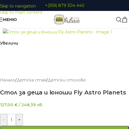
+(359) 879 304 440
Skip to navigation
Skip to main content
МЕНЮ
Увеличи
Начало
/
Детскa стая
/
Детски столове
Стол за деца и юноши Fly Astro Planets
127,00
€
/
248,39
лв.
-
+