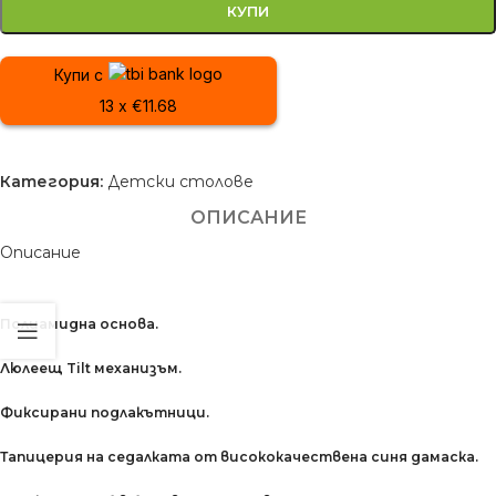
КУПИ
Купи с
13 x €11.68
Категория:
Детски столове
ОПИСАНИЕ
Описание
Полиамидна основa.
Люлеещ Tilt механизъм.
Фиксирани подлакътници.
Тапицерия на седалката от висококачествена синя дамаска.