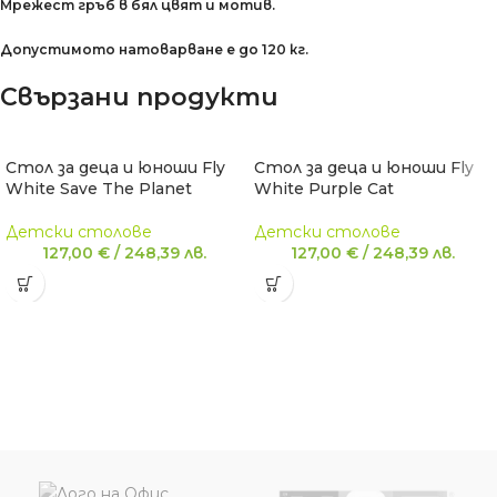
Мрежест гръб в бял цвят и мотив.
Допустимото натоварване е до 120 кг.
Свързани продукти
Стол за деца и юноши Fly
Стол за деца и юноши Fly
White Save The Planet
White Purple Cat
Детски столове
Детски столове
127,00
€
/
248,39
лв.
127,00
€
/
248,39
лв.