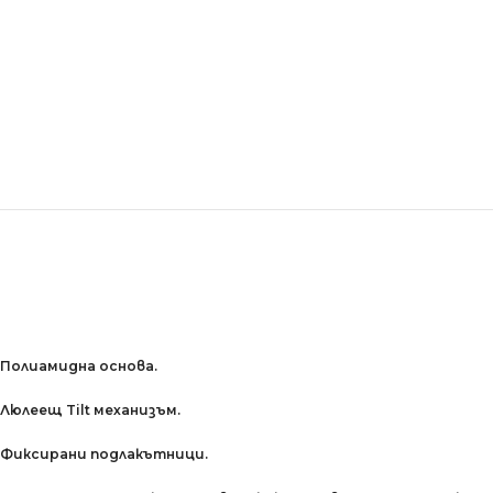
Полиамидна основa.
Люлеещ Tilt механизъм.
Фиксирани подлакътници.