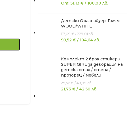
От:
51,13
€
/
100,00
лв.
Детски Органайзер, Голям -
WOOD/WHITE
117,09
€
/
229,01
лв.
99,52
€
/
194,64
лв.
Комплект 2 броя стикери
SUPER GIRL за декорация на
детска стая / стена /
прозорец / мебели
25,56
€
/
49,99
лв.
21,73
€
/
42,50
лв.