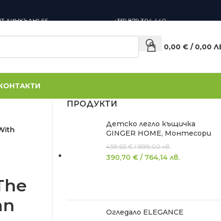
НТ ЛИНКЪЛН“ 66,
+359 879 304 440
0,00
€
/
0,00
Л
КОНТАКТИ
ПРОДУКТИ
Детско легло къщичка
With
GINGER HOME, Монтесори
459,65
€
/
899,00
лв.
390,70
€
/
764,14
лв.
The
an
Огледало ELEGANCE