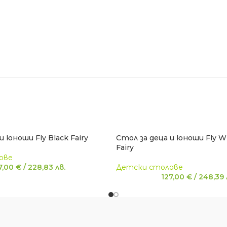
и юноши Fly Black Fairy
Стол за деца и юноши Fly Wh
Fairy
ове
7,00
€
/
228,83
лв.
Детски столове
127,00
€
/
248,39