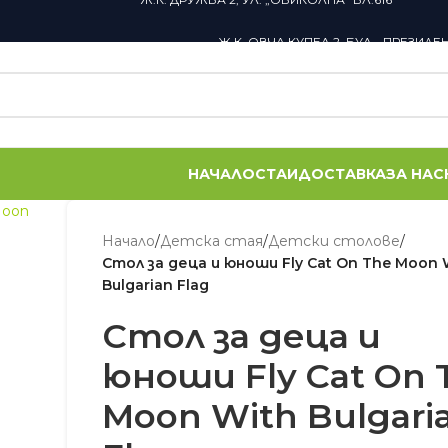
Ж.К. ОВЧА КУПЕЛ 2, БУЛ. „ПРЕЗИДЕ
НАЧАЛО
СТАИ
ДОСТАВКА
ЗА НАС
Начало
/
Детскa стая
/
Детски столове
/
Стол за деца и юноши Fly Cat On The Moon 
Bulgarian Flag
Стол за деца и
юноши Fly Cat On 
Moon With Bulgari