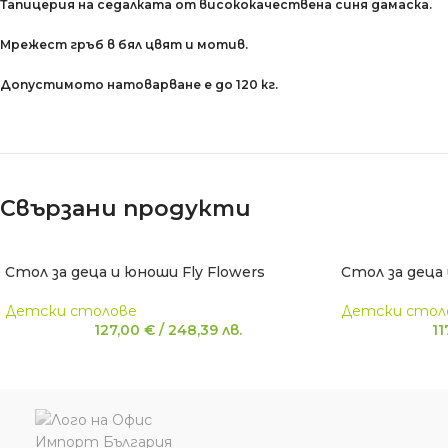
Тапицерия на седалката от висококачествена синя дамаска.
Мрежест гръб в бял цвят и мотив.
Допустимото натоварване е до 120 кг.
Свързани продукти
Стол за деца и юноши Fly Flowers
Стол за деца 
Детски столове
Детски стол
127,00
€
/
248,39
лв.
11