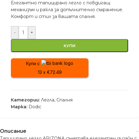
Елегантно тапицирано легло с повдигащ
механизъм и ракла за допълнително съхранение.
Комфорт и стил за вашата спалня.
-
+
КУПИ
Купи с
13 x €72.49
Категории:
Легла
,
Спалня
Марка:
Dodic
Описание
Тапицирано легло ARIZONA съчетава елегантен дизайн с