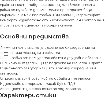
практичност – повдигащ механизъм и вместителна
ракла осигуряват допълнително пространство за
съхранение, а меките табла и възглавници гарантират
комфорт. Изработено от висококачествени материали,
това легло е идеално за модерна спалня.
Основни предимства
Допълнително място за съхранение благодарение на
повдигащия механизъм и раклата
Мека табла от полиуретанова пяна за удобно облягане
Силиконови възглавници за подкрепа на главата и врата
Възможност за избор на цвят и размер според вашия
интериор
Стилен дамаск в сиво, който добавя изтънченост
Издръжливи материали – масив бук и ПДЧ
Лесен достъп до съхранението под леглото
Характеристики