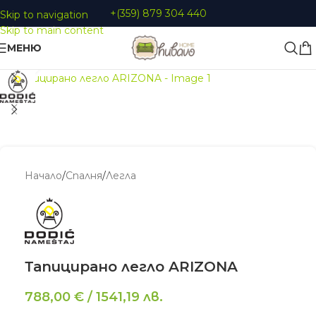
+(359) 879 304 440
Skip to navigation
Skip to main content
МЕНЮ
Увеличи
Начало
/
Спалня
/
Легла
Тапицирано легло ARIZONA
788,00
€
/
1541,19
лв.