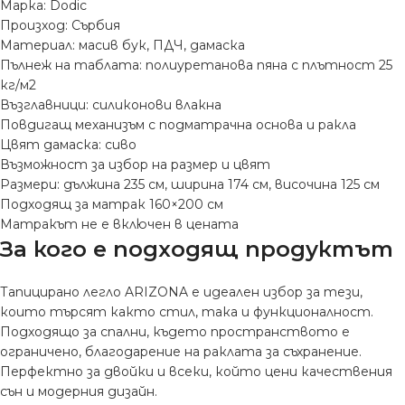
Марка: Dodic
Произход: Сърбия
Материал: масив бук, ПДЧ, дамаска
Пълнеж на таблата: полиуретанова пяна с плътност 25
кг/м2
Възглавници: силиконови влакна
Повдигащ механизъм с подматрачна основа и ракла
Цвят дамаска: сиво
Възможност за избор на размер и цвят
Размери: дължина 235 см, ширина 174 см, височина 125 см
Подходящ за матрак 160×200 см
Матракът не е включен в цената
За кого е подходящ продуктът
Тапицирано легло ARIZONA е идеален избор за тези,
които търсят както стил, така и функционалност.
Подходящо за спални, където пространството е
ограничено, благодарение на раклата за съхранение.
Перфектно за двойки и всеки, който цени качествения
сън и модерния дизайн.