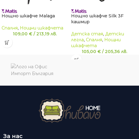
Нощно шкафче Malaga
Нощно шкафче Silk 3F
кашмир
Спалня
,
Нощни шкафчета
109,00
€
/
213,19
лв.
Детскa стая
,
Детски
легла
,
Спалня
,
Нощни
шкафчета
105,00
€
/
205,36
лв.
За нас