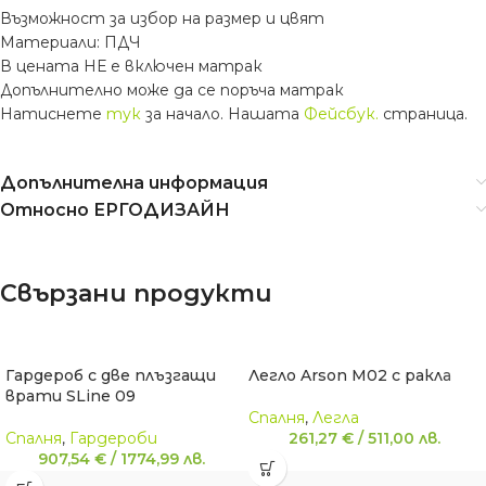
Възможност за избор на размер и цвят
Материали: ПДЧ
В цената НЕ е включен матрак
Допълнително може да се поръча матрак
Натиснете
тук
за начало. Нашата
Фейсбук.
страница.
Допълнителна информация
Относно ЕРГОДИЗАЙН
Свързани продукти
Гардероб с две плъзгащи
Легло Arson M02 с ракла
врати SLine 09
Спалня
,
Легла
Спалня
,
Гардероби
261,27
€
/
511,00
лв.
907,54
€
/
1774,99
лв.