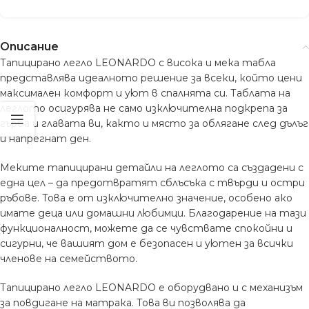
Описание
Тапицирано легло LEONARDO с висока и мека табла
представлява идеалното решение за всеки, който цени
максимален комфорт и уют в спалнята си. Таблата на
леглото осигурява не само изключителна подкрепа за
гърба и главата ви, както и място за облягане след дълъг
и напрегнат ден.
Меките тапицирани детайли на леглото са създадени с
една цел – да предотвратят сблъсъка с твърди и остри
ръбове. Това е от изключително значение, особено ако
имате деца или домашни любимци. Благодарение на тази
функционалност, можете да се чувствате спокойни и
сигурни, че вашият дом е безопасен и уютен за всички
членове на семейството.
Тапицирано легло LEONARDO е оборудвано и с механизъм
за повдигане на матрака. Това ви позволява да