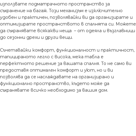
използвате подматрачното пространство за
съхранение на багаж. Този механизъм е изключително
удобен и практичен, позволявайки ви да организирате и
оптимизирате пространството в спалнята си. Можете
да съхранявате всякакви неща – от одеяла и възглавници
до сезонни дрехи и други вещи.
Съчетавайки комфорт, функционалност и практичност,
тапицираното легло с висока, мека табла е
перфектното решение за вашата спалня. То не само ви
предоставя оптимален комфорт и уют, но и ви
позволява да се наслаждавате на организирано и
функционално пространство, където може да
съхранявате всичко необходимо за вашия дом.