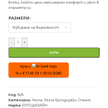
всеки, който цени максимален комфорт и уют в
спалнята си
РАЗМЕРИ
-
+
КУПИ
Купи с
13 x €77.46 (13 x 151.50 BGN)
Код:
N/A
Категории:
Легла
,
Легла Ергодизайн
,
Спалня
Марка:
ЕРГОДИЗАЙН