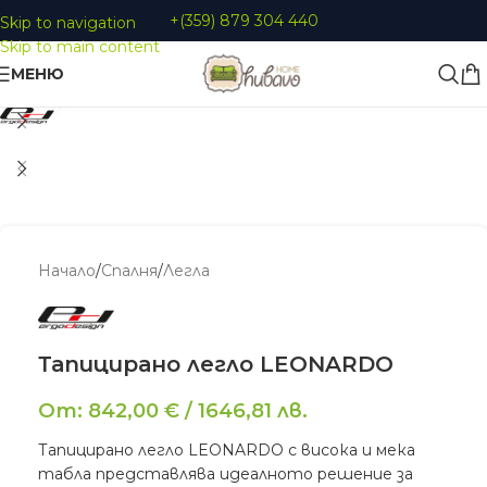
+(359) 879 304 440
Skip to navigation
Skip to main content
МЕНЮ
Увеличи
Начало
/
Спалня
/
Легла
Тапицирано легло LEONARDO
От:
842,00
€
/
1646,81
лв.
Тапицирано легло LEONARDO с висока и мека
табла представлява идеалното решение за