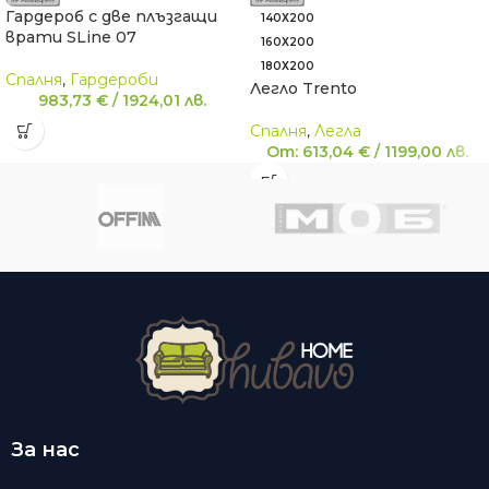
Гардероб с две плъзгащи
140Х200
врати SLine 07
160Х200
180Х200
Спалня
,
Гардероби
Легло Trento
983,73
€
/
1924,01
лв.
Спалня
,
Легла
От:
613,04
€
/
1199,00
лв.
За нас