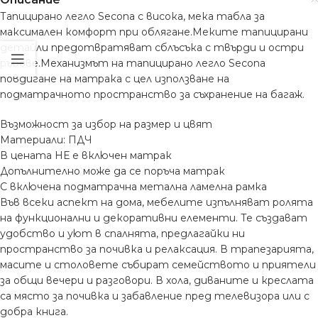
Тапицирано легло Secona с висока, мека табла за
максимален комфорт при облягане.Меките тапицирани
детайли предотвратяват сблъсъка с твърди и остри
ръбове.Механизмът на тапицирано легло Secona
повдигане на матрака с цел използване на
подматрачното пространство за съхранение на багаж.
Възможност за избор на размер и цвят
Материали: ПДЧ
В цената НЕ е включен матрак
Допълнително може да се поръча матрак
С включена подматрачна метална ламелна рамка
Във всеки аспект на дома, мебелите изпълняват ролята
на функционални и декоративни елементи. Те създават
удобство и уют в спалнята, предлагайки ни
пространство за почивка и релаксация. В трапезарията,
масите и столовете събират семейството и приятели
за общи вечери и разговори. В хола, диваните и креслата
са място за почивка и забавление пред телевизора или с
добра книга.