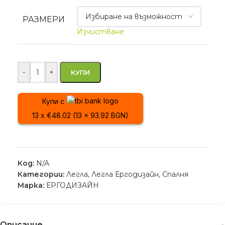
РАЗМЕРИ
Изчистване
-
+
КУПИ
Купи с
13 x €48.02 (13 x 93.92 BGN)
Код:
N/A
Категории:
Легла
,
Легла Ергодизайн
,
Спалня
Марка:
ЕРГОДИЗАЙН
Описание