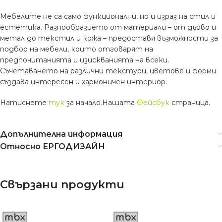
Мебелите не са само функционални, но и израз на стил и
естетика. Разнообразието от материали – от дърво и
метал до текстил и кожа – предоставя възможности за
подбор на мебели, които отговарят на
предпочитанията и изискванията на всеки.
Съчетаването на различни текстури, цветове и форми
създава интересен и хармоничен интериор.
Натиснете
тук
за начало.Нашата
Фейсбук
страница.
Допълнителна информация
Относно ЕРГОДИЗАЙН
Свързани продукти