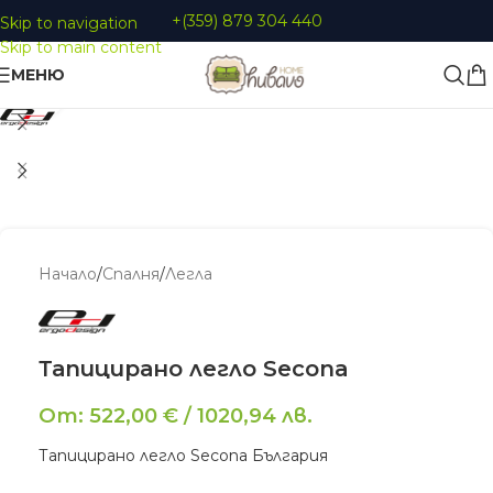
+(359) 879 304 440
Skip to navigation
Skip to main content
МЕНЮ
Увеличи
Начало
/
Спалня
/
Легла
Тапицирано легло Secona
От:
522,00
€
/
1020,94
лв.
Тапицирано легло Secona България