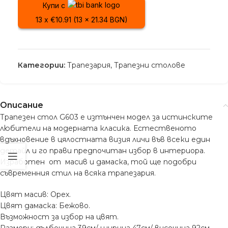
Купи с
13 x €10.91 (13 x 21.34 BGN)
Категории:
Трапезария
,
Трапезни столове
Описание
Трапезен стол G603 е изтънчен модел за истинските
любители на модерната класика. Естественото
вдъхновение в цялостната визия личи във всеки един
детайл и го прави предпочитан избор в интериора.
Изработен от масив и дамаска, той ще подобри
съвременния стил на всяка трапезария.
Цвят масив: Орех.
Цвят дамаска: Бежово.
Възможност за избор на цвят.