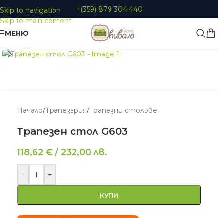
+(359) 879 304 440
Skip to navigation
Skip to main content
МЕНЮ
Увеличи
Начало
/
Трапезария
/
Трапезни столове
Трапезен стол G603
118,62
€
/
232,00
лв.
-
+
КУПИ