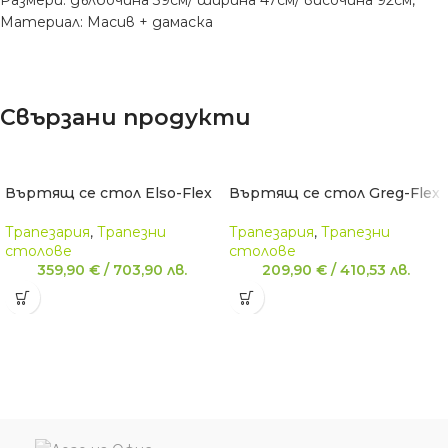
Размери: дълбочина 39см/ ширина 47см/ височина 92см,
Материал: Масив + дамаска
Свързани продукти
Въртящ се стол Elso-Flex
Въртящ се стол Greg-Flex
Трапезария
,
Трапезни
Трапезария
,
Трапезни
столове
столове
359,90
€
/
703,90
лв.
209,90
€
/
410,53
лв.