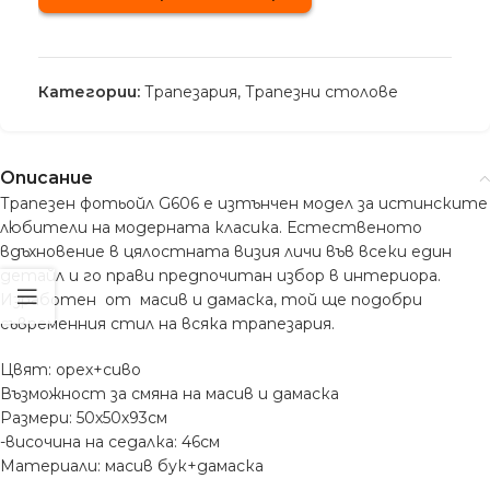
Категории:
Трапезария
,
Трапезни столове
Описание
Трапезен фотьойл G606 е изтънчен модел за истинските
любители на модерната класика. Естественото
вдъхновение в цялостната визия личи във всеки един
детайл и го прави предпочитан избор в интериора.
Изработен от масив и дамаска, той ще подобри
съвременния стил на всяка трапезария.
Цвят: орех+сиво
Възможност за смяна на масив и дамаска
Размери: 50х50х93см
-височина на седалка: 46см
Материали: масив бук+дамаска