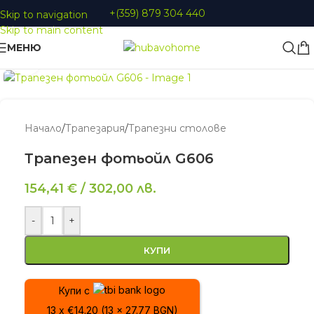
+(359) 879 304 440
Skip to navigation
Skip to main content
МЕНЮ
Увеличи
Начало
/
Трапезария
/
Трапезни столове
Трапезен фотьойл G606
154,41
€
/
302,00
лв.
-
+
КУПИ
Купи с
13 x €14.20 (13 x 27.77 BGN)