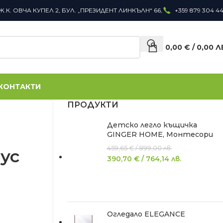
Ж.К. ОВЧА КУПЕЛ 2, БУЛ. „ПРЕЗИДЕНТ ЛИНКЪЛН“ 66,
+359 879 304 4
0,00
€
/
0,00
Л
КОНТАКТИ
ПРОДУКТИ
Детско легло къщичка
GINGER HOME, Монтесори
459,65
€
/
899,00
лв.
ус
390,70
€
/
764,14
лв.
Огледало ELEGANCE