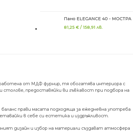
Пано ELEGANCE 40 - МОСТРА
81,25
€
/
158,91
лв.
зработена от МДФ фурнир, тя обогатява интериора с
ни столове, предоставяйки ви гъвкавост при подбора на
и баланс прави масата подходяща за ежедневна употреба
етавайки в себе си естетика и издръжливост.
йният дизайн и избор на материали създават атмосфера