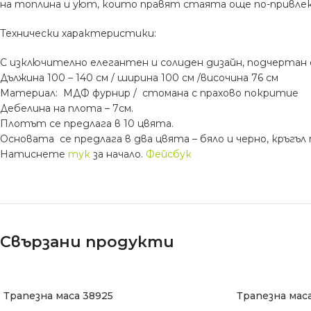
на топлина и уют, които правят стаята още по-привле
Технически характеристики:
С изключително елегантен и солиден дизайн, подчертан 
Дължина 100 – 140 см / ширина 100 см /височина 76 см
Материал: МДФ фурнир / стомана с прахово покритие
Дебелина на плота – 7см.
Плотът се предлага в 10 цвята.
Основата се предлага в два цвята – бяло и черно, кръгъл 
Натиснете
тук
за начало.
Фейсбук
Свързани продукти
Трапезна маса 38925
Трапезна мас