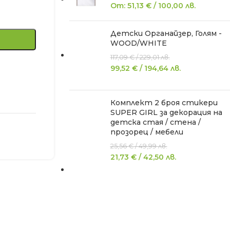
От:
51,13
€
/
100,00
лв.
Детски Органайзер, Голям -
WOOD/WHITE
117,09
€
/
229,01
лв.
99,52
€
/
194,64
лв.
Комплект 2 броя стикери
SUPER GIRL за декорация на
детска стая / стена /
прозорец / мебели
25,56
€
/
49,99
лв.
21,73
€
/
42,50
лв.