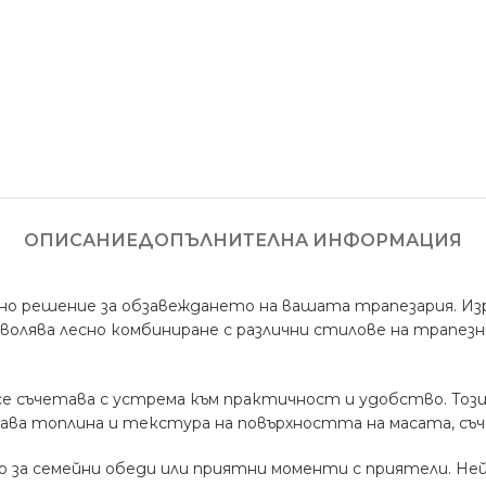
ОПИСАНИЕ
ДОПЪЛНИТЕЛНА ИНФОРМАЦИЯ
лно решение за обзавеждането на вашата трапезария. И
волява лесно комбиниране с различни стилове на трапез
се съчетава с устрема към практичност и удобство. Тоз
ава топлина и текстура на повърхността на масата, съч
 за семейни обеди или приятни моменти с приятели. Не