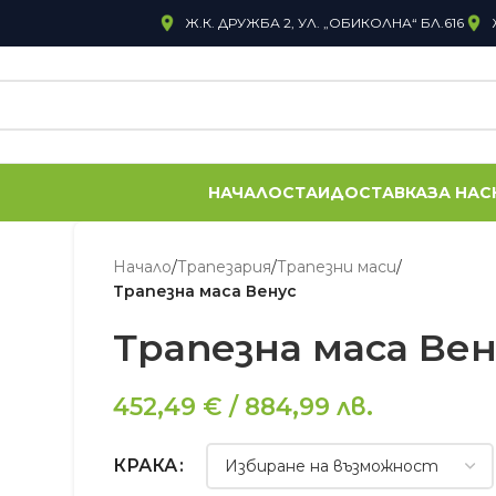
Ж.К. ДРУЖБА 2, УЛ. „ОБИКОЛНА“ БЛ.616
НАЧАЛО
СТАИ
ДОСТАВКА
ЗА НАС
Начало
/
Трапезария
/
Трапезни маси
/
Трапезна маса Венус
Трапезна маса Вен
452,49
€
/
884,99
лв.
КРАКА