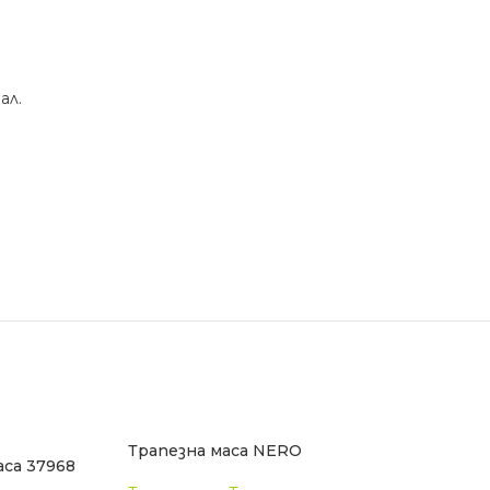
ал.
Трапезна маса NERO
са 37968