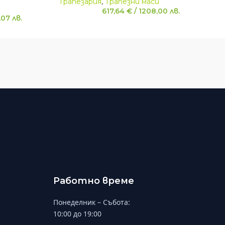
Трапезария
,
Трапезни маси
617,64
€
/
1208,00
лв.
,07
лв.
Работно време
Понеделник – Събота:
10:00 до 19:00