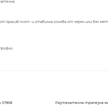
кателна.
от красив плот и стабилна основа от черен или бял мет
профил.
а 37858
Разтегателна трапезна ма