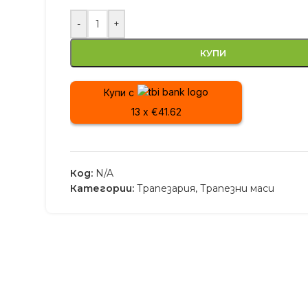
-
+
КУПИ
Купи с
13 x €41.62
Код:
N/A
Категории:
Трапезария
,
Трапезни маси