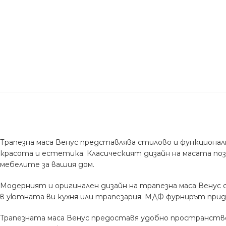
Трапезна маса Венус представлява стилово и функциона
красота и естетика. Класическият дизайн на масата поз
мебелите за вашия дом.
Модерният и оригинален дизайн на трапезна маса Венус 
в уютната ви кухня или трапезария. МДФ фурнирът прид
Tрапезната маса Венус предоставя удобно пространство