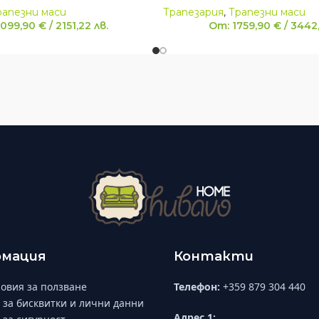
рапезни маси
Трапезария
,
Трапезни маси
1099,90
€
/
2151,22
лв.
От:
1759,90
€
/
3442
мация
Контакти
овия за ползване
Телефон:
+359 879 304 440
 за бисквитки и лични данни
Адрес 1: