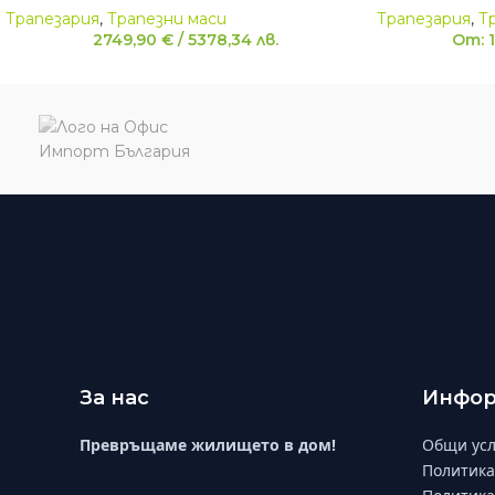
Трапезария
,
Трапезни маси
Трапезария
,
Т
2749,90
€
/
5378,34
лв.
От:
За нас
Инфор
Превръщаме жилището в дом!
Общи усл
Политика