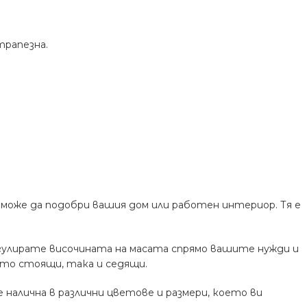
трапезна.
може да подобри вашия дом или работен интериор. Тя е
егулирате височината на масата спрямо вашите нужди и
кто стоящи, така и седящи.
налична в различни цветове и размери, което ви