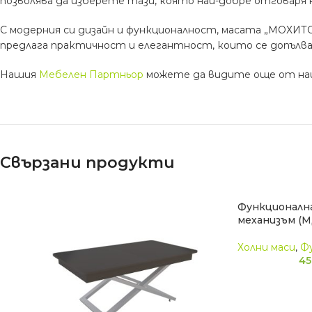
позволява да изберете тази, която най-добре отговаря
С модерния си дизайн и функционалност, масата „МОХИТО
предлага практичност и елегантност, които се допълва
Нашия
Мебелен Партньор
можете да видите още от н
Свързани продукти
Функционалн
механизъм (
Холни маси
,
Ф
45