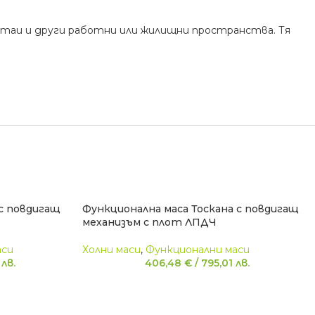
стаи и други работни или жилищни пространства. Тя
с повдигащ
Функционална маса Тоскана с повдигащ
механизъм с плот ЛПДЧ
аси
Холни маси
,
Функционални маси
9
лв.
406,48
€
/
795,01
лв.