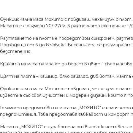
Функционална маса Мохито с повдигащ механизъм с плот 
Масата е с размери 70/127см, в разтегнато състояние -70
Разтягането на плота е посредством синхронен, разтег
Подходяща от 6-до 8 човека. Височината се регулира от 
безстепенно.
Краката на масата могат да бъдат в цвят – светлосиво,
Цвят на плота – кашмир, бяло хайглос, дъб вотан, малта
Функционална маса Мохито с повдигащ механизъм с плот
известна със своя изчистен и модерен дизайн, който я п
Голямото предимство на масата „МОХИТО“ е наличието на
предпочитания. Това предоставя гъвкавост и комфорт п
Масата „МОХИТО“ е изработена от висококачествени мат