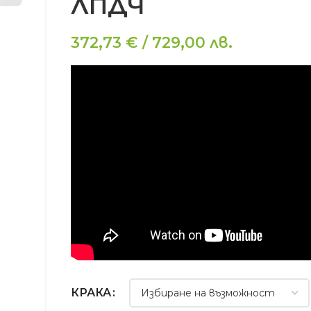
ЛПДЧ
372,73
€
/
729,00
лв.
КРАКА