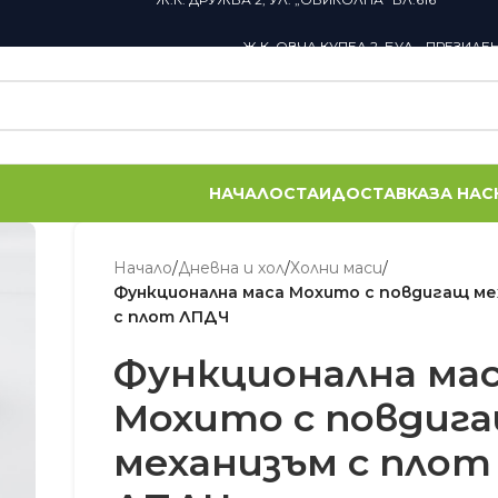
Ж.К. ОВЧА КУПЕЛ 2, БУЛ. „ПРЕЗИДЕ
НАЧАЛО
СТАИ
ДОСТАВКА
ЗА НАС
Начало
/
Дневна и хол
/
Холни маси
/
Функционална маса Мохито с повдигащ ме
с плот ЛПДЧ
Функционална ма
Мохито с повдиг
механизъм с плот