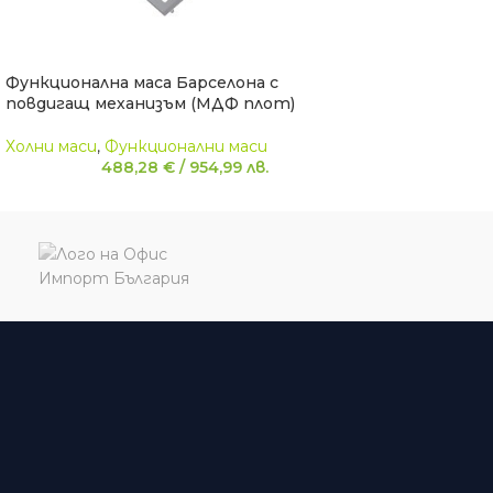
Функционална маса Барселона с
повдигащ механизъм (МДФ плот)
Холни маси
,
Функционални маси
488,28
€
/
954,99
лв.