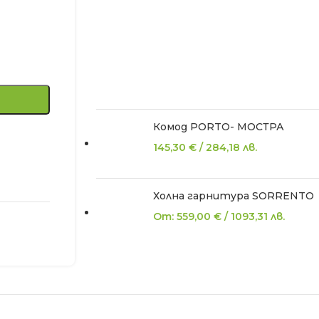
Комод PORTO- МОСТРА
145,30
€
/
284,18
лв.
Холна гарнитура SORRENTO
От:
559,00
€
/
1093,31
лв.