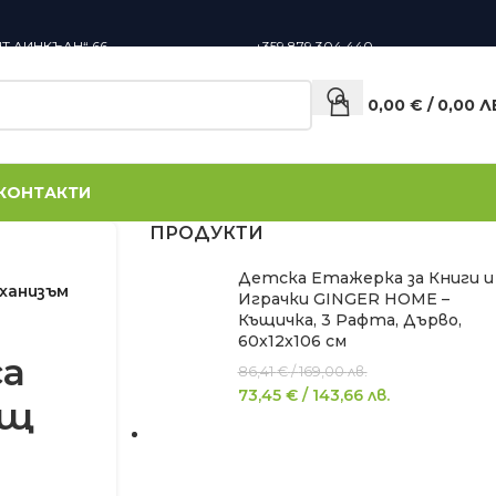
НТ ЛИНКЪЛН“ 66,
+359 879 304 440
0,00
€
/
0,00
Л
КОНТАКТИ
ПРОДУКТИ
Детска Етажерка за Книги и
ханизъм
Играчки GINGER HOME –
Къщичка, 3 Рафта, Дърво,
60x12x106 см
са
86,41
€
/
169,00
лв.
73,45
€
/
143,66
лв.
ащ