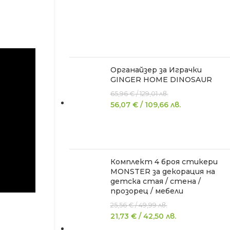
Органайзер за Играчки
GINGER HOME DINOSAUR
65,96
€
/
129,01
лв.
56,07
€
/
109,66
лв.
Комплект 4 броя стикери
MONSTER за декорация на
детска стая / стена /
прозорец / мебели
25,56
€
/
49,99
лв.
21,73
€
/
42,50
лв.