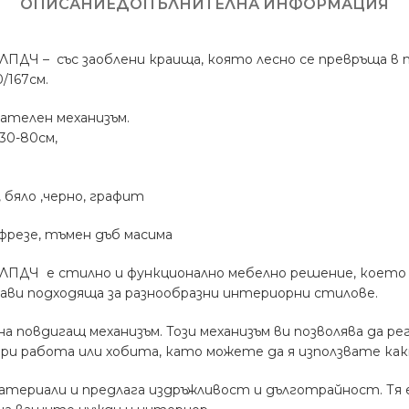
ОПИСАНИЕ
ДОПЪЛНИТЕЛНА ИНФОРМАЦИЯ
ЛПДЧ – със заоблени краища, която лесно се превръща в 
/167см.
ателен механизъм.
30-80см,
 бяло ,черно, графит
 фрезе, тъмен дъб масима
 ЛПДЧ е стилно и функционално мебелно решение, което 
рави подходяща за разнообразни интериорни стилове.
 повдигащ механизъм. Този механизъм ви позволява да р
ри работа или хобита, като можете да я използвате ка
ериали и предлага издръжливост и дълготрайност. Тя е 