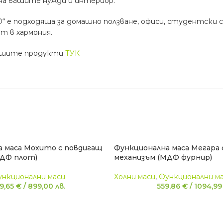
 на вашите нужди и интериор.
“ е подходяща за домашно ползване, офиси, студентски 
т в хармония.
ашите продукти
ТУК
а маса Мохито с повдигащ
Функционална маса Мегара 
МДФ плот)
механизъм (МДФ фурнир)
ункционални маси
Холни маси
,
Функционални м
9,65
€
/
899,00
лв.
559,86
€
/
1094,9