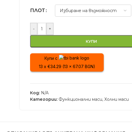
ПЛОТ
-
+
КУПИ
Купи с
13 x €34.29 (13 x 67.07 BGN)
Код:
N/A
Категории:
Функционални маси
,
Холни маси