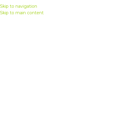
+(359) 879 304 440
Skip to navigation
Skip to main content
МЕНЮ
Увеличи
Начало
/
Aнтрета
/
Антре MALAGA
Шкаф за антре Malaga
101,00
€
/
197,54
лв.
Компактен и стилен шкаф за антре от марка Matis.
Предлага практично съхранение и модерен дизайн,