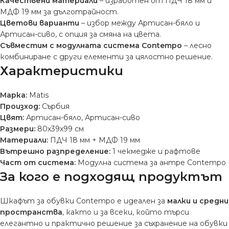
Качествени материали
– изработен от ПДЧ 18 мм и
МДФ 19 мм за дълготрайност.
Цветови варианти
– избор между Артисан-бяло и
Артисан-сиво, с опция за смяна на цвета.
Съвместим с модулната система Contempo
– лесно
комбиниране с други елементи за цялостно решение.
Характеристики
Марка:
Matis
Произход:
Сърбия
Цвят:
Артисан-бяло, Артисан-сиво
Размери:
80х39х99 см
Материали:
ПДЧ 18 мм + МДФ 19 мм
Вътрешно разпределение:
1 чекмедже и рафтове
Част от система:
Модулна система за антре Contempo
За кого е подходящ продуктът
Шкафът за обувки Contempo е идеален за
малки и средни
пространства
, както и за всеки, който търси
елегантно и практично решение за съхранение на обувки