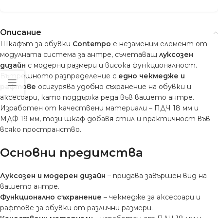
Описание
Шкафът за обувки
Contempo
е незаменим елемент от
модулната система за антре, съчетаващ
луксозен
дизайн
с модерни размери и висока функционалност.
Вътрешното разпределение с
едно чекмедже и
рафтове
осигурява удобно съхранение на обувки и
аксесоари, като поддържа реда във вашето антре.
Изработен от качествени материали – ПДЧ 18 мм и
МДФ 19 мм, този шкаф добавя стил и практичност във
всяко пространство.
Основни предимства
Луксозен и модерен дизайн
– придава завършен вид на
вашето антре.
Функционално съхранение
– чекмедже за аксесоари и
рафтове за обувки от различни размери.