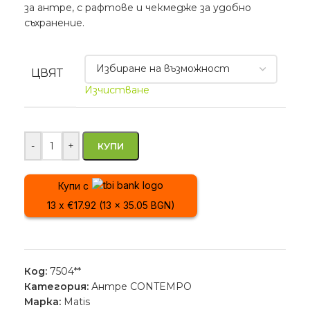
за антре, с рафтове и чекмедже за удобно
съхранение.
ЦВЯТ
Изчистване
-
+
КУПИ
Купи с
13 x €17.92 (13 x 35.05 BGN)
Код:
7504**
Категория:
Антре CONTEMPO
Марка:
Matis