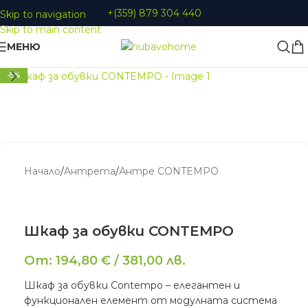
+(359) 879 304 440
Skip to navigation
Skip to main content
МЕНЮ
Увеличи
-5%
Начало
/
Aнтрета
/
Антре CONTEMPO
Шкаф за обувки CONTEMPO
От:
194,80
€
/
381,00
лв.
Шкаф за обувки Contempo – елегантен и
функционален елемент от модулната система