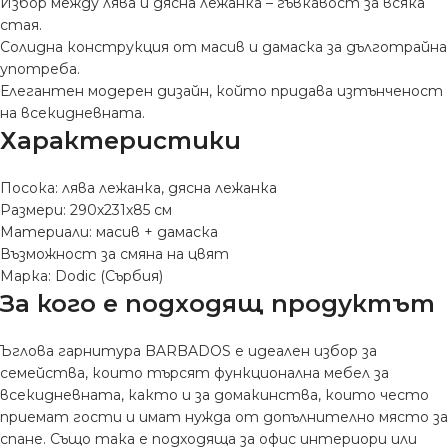
Избор между лява и дясна лежанка – гъвкавост за всяка
стая.
Солидна конструкция от масив и дамаска за дълготрайна
употреба.
Елегантен модерен дизайн, който придава изтънченост
на всекидневната.
Характеристики
Посока: лява лежанка, дясна лежанка
Размери: 290х231х85 см
Материали: масив + дамаска
Възможност за смяна на цвят
Марка: Dodic (Сърбия)
За кого е подходящ продуктът
Ъглова гарнитура BARBADOS е идеален избор за
семейства, които търсят функционална мебел за
всекидневната, както и за домакинства, които често
приемат гости и имат нужда от допълнително място за
спане. Също така е подходяща за офис интериори или