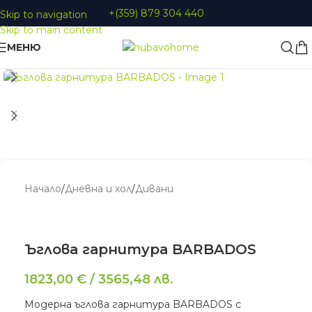
+(359) 879 304 440
Skip to navigation
Skip to main content
МЕНЮ
Увеличи
Начало
/
Дневна и хол
/
Дивани
Ъглова гарнитура BARBADOS
1823,00
€
/
3565,48
лв.
Модерна ъглова гарнитура BARBADOS с