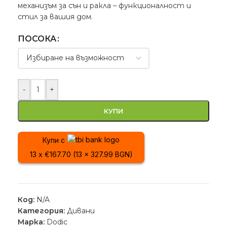
механизъм за сън и ракла – функционалност и
стил за вашия дом.
ПОСОКА
-
+
КУПИ
Купи с
13 x €167.70 (13 x 327.99 BGN)
Код:
N/A
Категория:
Дивани
Марка:
Dodic