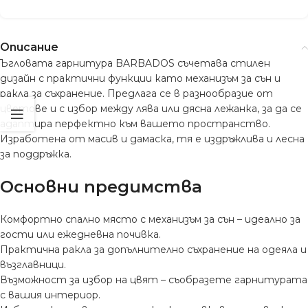
Описание
Ъгловата гарнитура BARBADOS съчетава стилен
дизайн с практични функции като механизъм за сън и
ракла за съхранение. Предлага се в разнообразие от
цветове и с избор между лява или дясна лежанка, за да се
адаптира перфектно към вашето пространство.
Изработена от масив и дамаска, тя е издръжлива и лесна
за поддръжка.
Основни предимства
Комфортно спално място с механизъм за сън – идеално за
гости или ежедневна почивка.
Практична ракла за допълнително съхранение на одеяла и
възглавници.
Възможност за избор на цвят – съобразете гарнитурата
с вашия интериор.