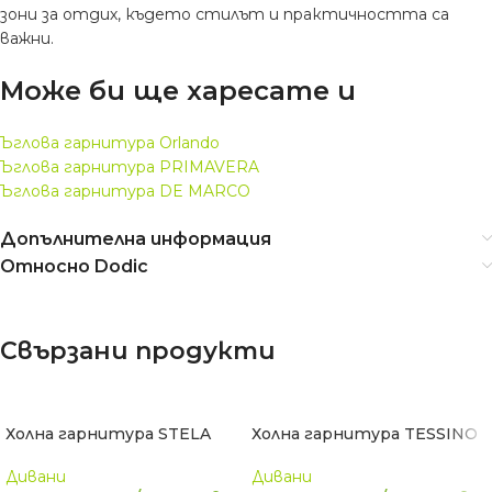
зони за отдих, където стилът и практичността са
важни.
Може би ще харесате и
Ъглова гарнитура Orlando
Ъглова гарнитура PRIMAVERA
Ъглова гарнитура DE MARCO
Допълнителна информация
Относно Dodic
Свързани продукти
Холна гарнитура STELA
Холна гарнитура TESSINO
Дивани
Дивани