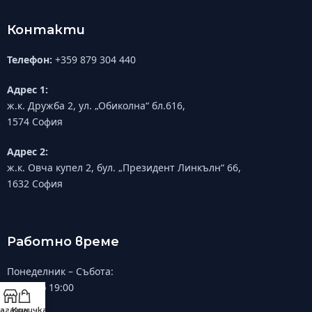
Контакти
Телефон:
+359 879 304 440
Адрес 1:
ж.к. Дружба 2, ул. „Обиколна“ бл.616,
1574 София
Адрес 2:
ж.к. Овча купел 2, бул. „Президент Линкълн“ 66,
1632 София
Работно време
Понеделник – Събота:
10:00 до 19:00
агазин
Количка