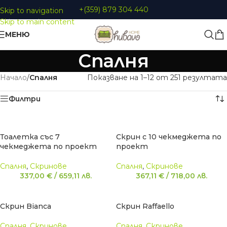
+(359) 879 304 440
Skip to navigation
Skip to main content
МЕНЮ
Спалня
Начало
/
Спалня
Показване на 1–12 от 251 резултата
Филтри
Тоалетка със 7
Скрин с 10 чекмеджета по
чекмеджета по проект
проект
Спалня
,
Скринове
Спалня
,
Скринове
337,00
€
/
659,11
лв.
367,11
€
/
718,00
лв.
Скрин Bianca
Скрин Raffaello
Спалня
,
Скринове
Спалня
,
Скринове